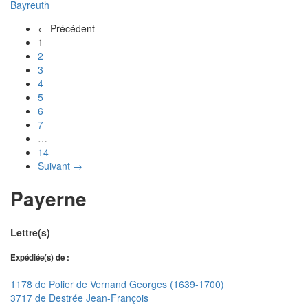
Bayreuth
← Précédent
(actuel)
1
2
3
4
5
6
7
…
14
Suivant →
Payerne
Lettre(s)
Expédiée(s) de :
1178 de Polier de Vernand Georges (1639-1700)
3717 de Destrée Jean-François