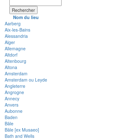
Rechercher
Nom du lieu
Aarberg
Aix-les-Bains
Alessandria
Alger
Allemagne
Altdorf
Altenbourg
Altona
Amsterdam
Amsterdam ou Leyde
Angleterre
Angrogne
Annecy
Anvers
Aubonne
Baden
Bâle
Bâle [ex Musaeo]
Bath and Wells