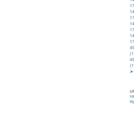
1
14
1
14
1
14
1
4
(
4
(
➤ 
UR
ht
ti