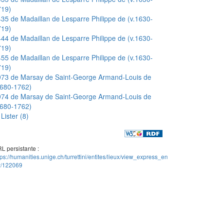
719)
35 de Madaillan de Lesparre Philippe de (v.1630-
719)
44 de Madaillan de Lesparre Philippe de (v.1630-
719)
55 de Madaillan de Lesparre Philippe de (v.1630-
719)
973 de Marsay de Saint-George Armand-Louis de
1680-1762)
974 de Marsay de Saint-George Armand-Louis de
1680-1762)
Lister (8)
L persistante :
tps://humanities.unige.ch/turrettini/entites/lieux/view_express_en
ty/122069