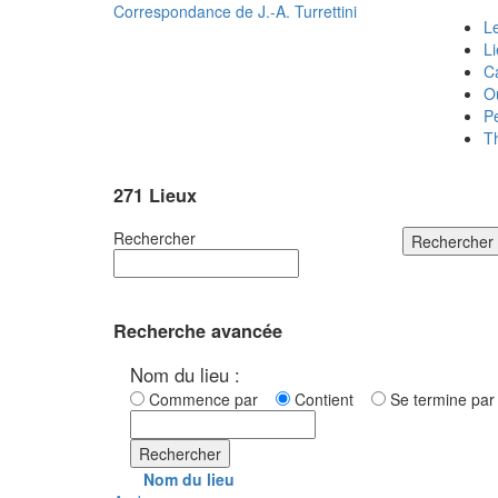
Correspondance de
J.-A. Turrettini
Le
L
C
O
P
T
271 Lieux
Rechercher
Rechercher
Recherche avancée
Nom du lieu :
Commence par
Contient
Se termine p
Rechercher
Nom du lieu