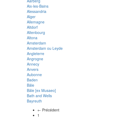
Aarberg
Aix-les-Bains
Alessandria
Alger
Allemagne
Altdorf
Altenbourg
Altona
Amsterdam
Amsterdam ou Leyde
Angleterre
Angrogne
Annecy
Anvers
Aubonne
Baden
Bâle
Bâle [ex Musaeo]
Bath and Wells
Bayreuth
← Précédent
(actuel)
1