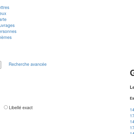
ttres
ieux
arte
uvrages
ersonnes
hèmes
Recherche avancée
G
Le
Ex
ar
Libellé exact
14
1
14
1
14