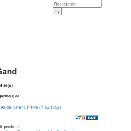
Gand
ttre(s)
pédiée(s) de :
92 de Harenc Pierre (?-ap.1752)
L persistante :