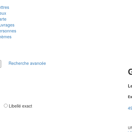
ttres
ieux
arte
uvrages
ersonnes
hèmes
Recherche avancée
Le
Ex
ar
Libellé exact
49
UR