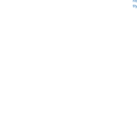
ht
ti