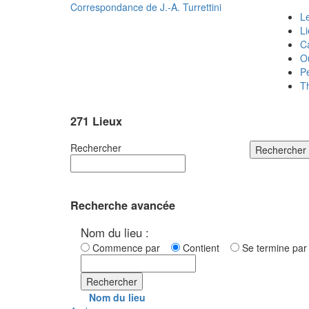
Correspondance de
J.-A. Turrettini
Le
L
C
O
P
T
271 Lieux
Rechercher
Rechercher
Recherche avancée
Nom du lieu :
Commence par
Contient
Se termine p
Rechercher
Nom du lieu