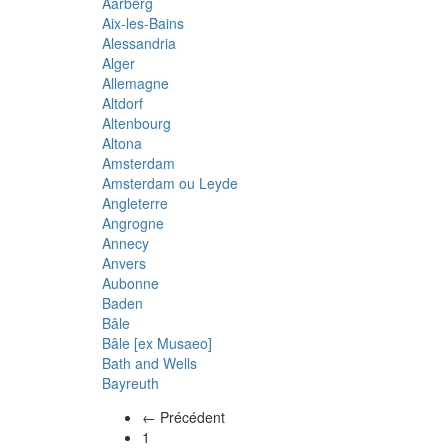
Aarberg
Aix-les-Bains
Alessandria
Alger
Allemagne
Altdorf
Altenbourg
Altona
Amsterdam
Amsterdam ou Leyde
Angleterre
Angrogne
Annecy
Anvers
Aubonne
Baden
Bâle
Bâle [ex Musaeo]
Bath and Wells
Bayreuth
← Précédent
(actuel)
1