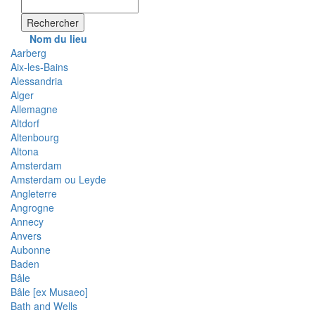
Rechercher
Nom du lieu
Aarberg
Aix-les-Bains
Alessandria
Alger
Allemagne
Altdorf
Altenbourg
Altona
Amsterdam
Amsterdam ou Leyde
Angleterre
Angrogne
Annecy
Anvers
Aubonne
Baden
Bâle
Bâle [ex Musaeo]
Bath and Wells