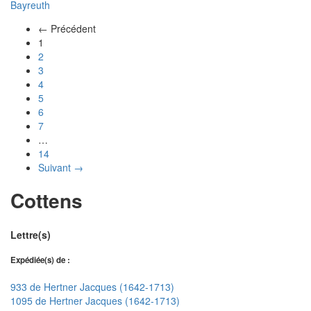
Bayreuth
← Précédent
(actuel)
1
2
3
4
5
6
7
…
14
Suivant →
Cottens
Lettre(s)
Expédiée(s) de :
933 de Hertner Jacques (1642-1713)
1095 de Hertner Jacques (1642-1713)