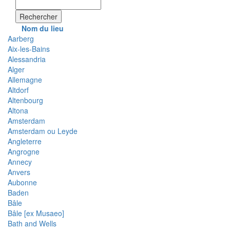
Rechercher
Nom du lieu
Aarberg
Aix-les-Bains
Alessandria
Alger
Allemagne
Altdorf
Altenbourg
Altona
Amsterdam
Amsterdam ou Leyde
Angleterre
Angrogne
Annecy
Anvers
Aubonne
Baden
Bâle
Bâle [ex Musaeo]
Bath and Wells