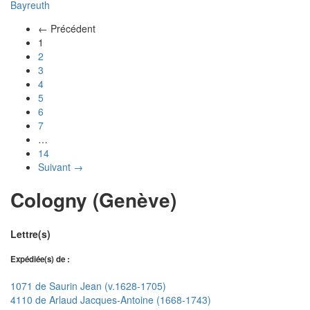
Bayreuth
← Précédent
(actuel)
1
2
3
4
5
6
7
…
14
Suivant →
Cologny (Genève)
Lettre(s)
Expédiée(s) de :
1071 de Saurin Jean (v.1628-1705)
4110 de Arlaud Jacques-Antoine (1668-1743)