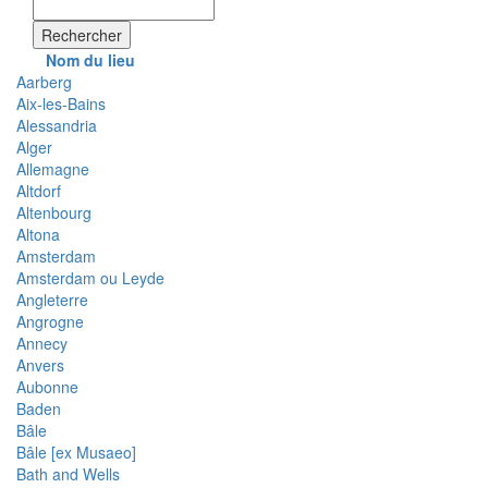
Rechercher
Nom du lieu
Aarberg
Aix-les-Bains
Alessandria
Alger
Allemagne
Altdorf
Altenbourg
Altona
Amsterdam
Amsterdam ou Leyde
Angleterre
Angrogne
Annecy
Anvers
Aubonne
Baden
Bâle
Bâle [ex Musaeo]
Bath and Wells