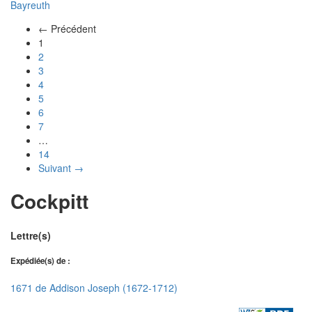
Bayreuth
← Précédent
(actuel)
1
2
3
4
5
6
7
…
14
Suivant →
Cockpitt
Lettre(s)
Expédiée(s) de :
1671 de Addison Joseph (1672-1712)