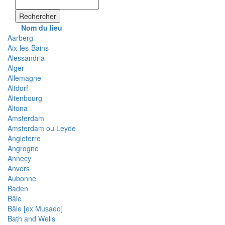
Rechercher
Nom du lieu
Aarberg
Aix-les-Bains
Alessandria
Alger
Allemagne
Altdorf
Altenbourg
Altona
Amsterdam
Amsterdam ou Leyde
Angleterre
Angrogne
Annecy
Anvers
Aubonne
Baden
Bâle
Bâle [ex Musaeo]
Bath and Wells