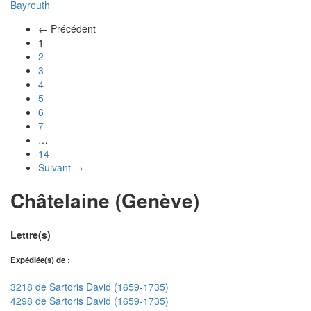
Bayreuth
← Précédent
(actuel)
1
2
3
4
5
6
7
…
14
Suivant →
Châtelaine (Genève)
Lettre(s)
Expédiée(s) de :
3218 de Sartoris David (1659-1735)
4298 de Sartoris David (1659-1735)