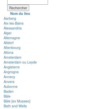
Rechercher
Nom du lieu
Aarberg
Aix-les-Bains
Alessandria
Alger
Allemagne
Altdorf
Altenbourg
Altona
Amsterdam
Amsterdam ou Leyde
Angleterre
Angrogne
Annecy
Anvers
Aubonne
Baden
Bâle
Bâle [ex Musaeo]
Bath and Wells