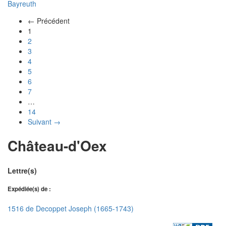
Bayreuth
← Précédent
(actuel)
1
2
3
4
5
6
7
…
14
Suivant →
Château-d'Oex
Lettre(s)
Expédiée(s) de :
1516 de Decoppet Joseph (1665-1743)