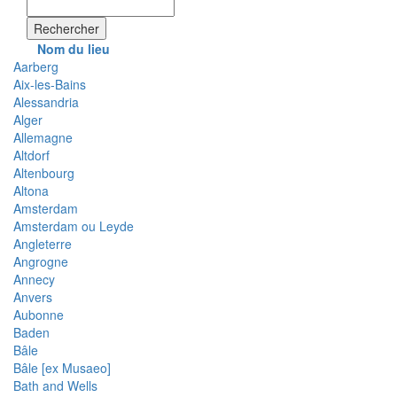
Rechercher
Nom du lieu
Aarberg
Aix-les-Bains
Alessandria
Alger
Allemagne
Altdorf
Altenbourg
Altona
Amsterdam
Amsterdam ou Leyde
Angleterre
Angrogne
Annecy
Anvers
Aubonne
Baden
Bâle
Bâle [ex Musaeo]
Bath and Wells