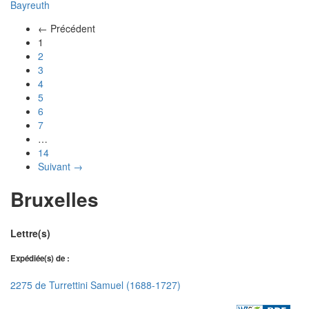
Bayreuth
← Précédent
(actuel)
1
2
3
4
5
6
7
…
14
Suivant →
Bruxelles
Lettre(s)
Expédiée(s) de :
2275 de Turrettini Samuel (1688-1727)