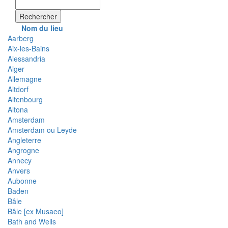
Rechercher
Nom du lieu
Aarberg
Aix-les-Bains
Alessandria
Alger
Allemagne
Altdorf
Altenbourg
Altona
Amsterdam
Amsterdam ou Leyde
Angleterre
Angrogne
Annecy
Anvers
Aubonne
Baden
Bâle
Bâle [ex Musaeo]
Bath and Wells