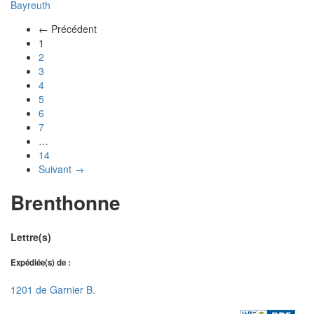
Bayreuth
← Précédent
(actuel)
1
2
3
4
5
6
7
…
14
Suivant →
Brenthonne
Lettre(s)
Expédiée(s) de :
1201 de Garnier B.