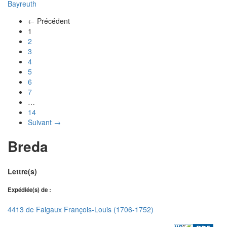
Bayreuth
← Précédent
(actuel)
1
2
3
4
5
6
7
…
14
Suivant →
Breda
Lettre(s)
Expédiée(s) de :
4413 de Faigaux François-Louis (1706-1752)