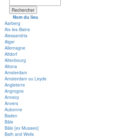
Rechercher
Nom du lieu
Aarberg
Aix-les-Bains
Alessandria
Alger
Allemagne
Altdorf
Altenbourg
Altona
Amsterdam
Amsterdam ou Leyde
Angleterre
Angrogne
Annecy
Anvers
Aubonne
Baden
Bâle
Bâle [ex Musaeo]
Bath and Wells