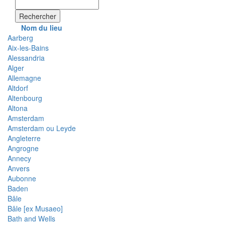
Rechercher
Nom du lieu
Aarberg
Aix-les-Bains
Alessandria
Alger
Allemagne
Altdorf
Altenbourg
Altona
Amsterdam
Amsterdam ou Leyde
Angleterre
Angrogne
Annecy
Anvers
Aubonne
Baden
Bâle
Bâle [ex Musaeo]
Bath and Wells