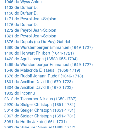
1046 de Wyss Anton
1132 de Dufaur D.
1156 de Dufaur D.
1171 de Peyrol Jean-Scipion
1176 de Dufaur D.
1272 de Peyrol Jean-Scipion
1321 de Peyrol Jean-Scipion
1376 de Dupuis (ou Du Puy) Gabriel
1390 de Wurstemberger Emmanuel (1649-1727)
1408 de Herwart Philibert (1644-1721)
1422 de Aguit Joseph (1652/1655-1704)
1499 de Wurstemberger Emmanuel (1649-1727)
1546 de Malacrida Elisaeus I (1658-1719)
1678 de Rudolf Johann Rudolf (1646-1718)
1801 de Ancillon David II (1670-1723)
1804 de Ancillon David II (1670-1723)
1932 de Inconnu
2612 de Tscharner Niklaus (1650-1737)
2920 de Steiger Christoph (1651-1731)
3014 de Steiger Christoph (1651-1731)
3067 de Steiger Christoph (1651-1731)
3081 de Hortin Jakob (1661-1731)
3093 de Scheurer Samuel (1685-1747)