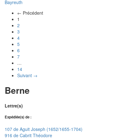
Bayreuth
← Précédent
(actuel)
1
2
3
4
5
6
7
…
14
Suivant →
Berne
Lettre(s)
Expédiée(s) de :
107 de Aguit Joseph (1652/1655-1704)
916 de Cabrit Théodore