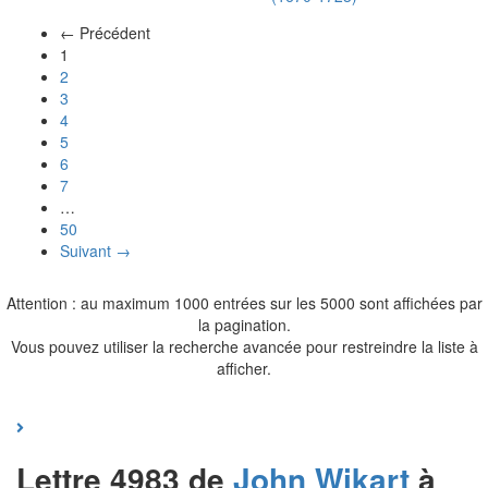
← Précédent
(actuel)
1
2
3
4
5
6
7
…
50
Suivant →
Attention : au maximum 1000 entrées sur les 5000 sont affichées par
la pagination.
Vous pouvez utiliser la recherche avancée pour restreindre la liste à
afficher.
Lettre 4983 de
John
Wikart
à