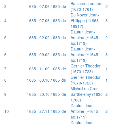
Baulacre Léonard
3
1685
07.06.1685
de
2
(1670-1761)
Du Noyer Jean-
4
1685
07.06.1685
de
Philippe (~1668-
3
1691?)
Dautun Jean-
5
1685
02.09.1685
de
Antoine (~1645-
2
ap.1719)
Dautun Jean-
6
1685
09.09.1685
de
Antoine (~1645-
3
ap.1719)
Gernler Theodor
7
1685
11.09.1685
de
1
(1670-1723)
Gernler Theodor
8
1685
03.10.1685
de
1
(1670-1723)
Micheli du Crest
9
1685
30.10.1685
de
Barthélemy (1630-
2
1708)
Dautun Jean-
10
1685
27.11.1685
de
Antoine (~1645-
2
ap.1719)
Dautun Jean-