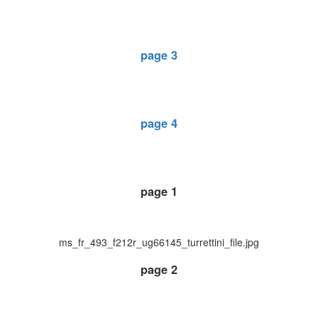
page 3
page 4
page 1
ms_fr_493_f212r_ug66145_turrettini_file.jpg
page 2