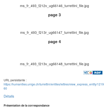
ms_fr_493_f212v_ug66146_turrettini_file.jpg
page 3
ms_fr_493_f213r_ug66147_turrettini_file.jpg
page 4
ms_fr_493_f213v_ug66148_turrettini_file.jpg
URL persistante :
https://humanities.unige.ch/turrettini/entites/lettres/view_express_entity/1219
60
Détails
Présentation de la correspondance