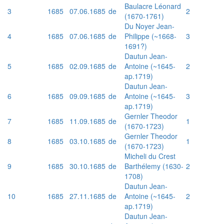
Baulacre Léonard
3
1685
07.06.1685
de
2
(1670-1761)
Du Noyer Jean-
4
1685
07.06.1685
de
Philippe (~1668-
3
1691?)
Dautun Jean-
5
1685
02.09.1685
de
Antoine (~1645-
2
ap.1719)
Dautun Jean-
6
1685
09.09.1685
de
Antoine (~1645-
3
ap.1719)
Gernler Theodor
7
1685
11.09.1685
de
1
(1670-1723)
Gernler Theodor
8
1685
03.10.1685
de
1
(1670-1723)
Micheli du Crest
9
1685
30.10.1685
de
Barthélemy (1630-
2
1708)
Dautun Jean-
10
1685
27.11.1685
de
Antoine (~1645-
2
ap.1719)
Dautun Jean-