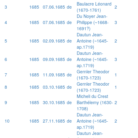
Baulacre Léonard
3
1685
07.06.1685
de
2
(1670-1761)
Du Noyer Jean-
4
1685
07.06.1685
de
Philippe (~1668-
3
1691?)
Dautun Jean-
5
1685
02.09.1685
de
Antoine (~1645-
2
ap.1719)
Dautun Jean-
6
1685
09.09.1685
de
Antoine (~1645-
3
ap.1719)
Gernler Theodor
7
1685
11.09.1685
de
1
(1670-1723)
Gernler Theodor
8
1685
03.10.1685
de
1
(1670-1723)
Micheli du Crest
9
1685
30.10.1685
de
Barthélemy (1630-
2
1708)
Dautun Jean-
10
1685
27.11.1685
de
Antoine (~1645-
2
ap.1719)
Dautun Jean-