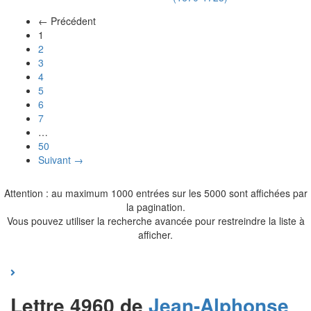
← Précédent
(actuel)
1
2
3
4
5
6
7
…
50
Suivant →
Attention : au maximum 1000 entrées sur les 5000 sont affichées par
la pagination.
Vous pouvez utiliser la recherche avancée pour restreindre la liste à
afficher.
Lettre 4960 de
Jean-Alphonse