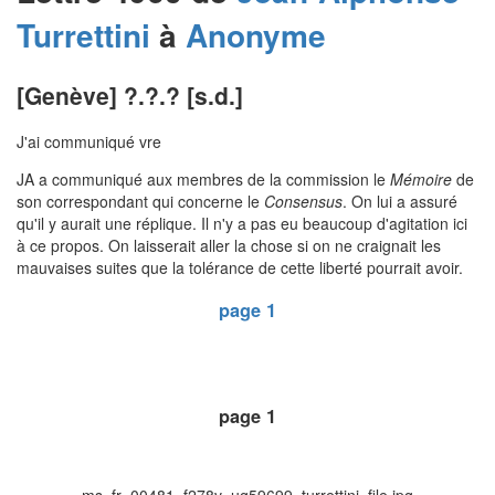
Turrettini
à
Anonyme
[Genève] ?.?.? [s.d.]
J'ai communiqué vre
JA a communiqué aux membres de la commission le
Mémoire
de
son correspondant qui concerne le
Consensus
. On lui a assuré
qu'il y aurait une réplique. Il n'y a pas eu beaucoup d'agitation ici
à ce propos. On laisserait aller la chose si on ne craignait les
mauvaises suites que la tolérance de cette liberté pourrait avoir.
page 1
page 1
ms_fr_00481_f278v_ug59699_turrettini_file.jpg