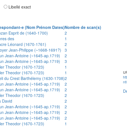
ar
Libellé exact
espondant-e (Nom Prénom Dates)
Nombre de scan(s)
ozan Esprit de (1640-1700)
2
ères des
1
acre Léonard (1670-1761)
2
oyer Jean-Philippe (~1668-1691?)
3
un Jean-Antoine (~1645-ap.1719)
2
un Jean-Antoine (~1645-ap.1719)
3
ler Theodor (1670-1723)
1
ler Theodor (1670-1723)
1
UR
ht
eli du Crest Barthélemy (1630-1708)
2
nt
un Jean-Antoine (~1645-ap.1719)
2
un Jean-Antoine (~1645-ap.1719)
2
Dé
ler Theodor (1670-1723)
2
s David
2
un Jean-Antoine (~1645-ap.1719)
2
un Jean-Antoine (~1645-ap.1719)
2
un Jean-Antoine (~1645-ap.1719)
2
ler Theodor (1670-1723)
1