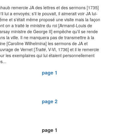
haub remercie JA des lettres et des sermons [1735]
'il lui a envoyés; s'il le pouvait, il aimerait voir JA lui-
me et s'était même proposé une visite mais la façon
nt on a traité le ministre du roi [Armand-Louis de
rsay ministre de George II] empêche qu'il se rende
ns la ville. Il ne manquera pas de transmettre à la
ine [Caroline Wilhelmina] les sermons de JA et
ouvrage de Vernet [
Traité
, V-VI, 1736] et il le remercie
ur les exemplaires qui lui étaient personnellement
s...
page 1
page 2
page 1