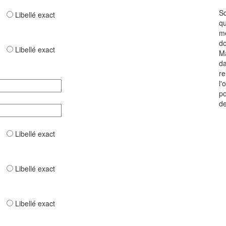
Sc
ar
Libellé exact
qu
mê
do
ar
Libellé exact
Ma
da
re
l'
po
de
ar
Libellé exact
ar
Libellé exact
ar
Libellé exact