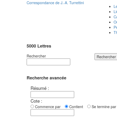
Correspondance de
J.-A. Turrettini
Le
L
C
O
P
T
5000 Lettres
Rechercher
Rechercher
Recherche avancée
Résumé :
Cote :
Commence par
Contient
Se termine p