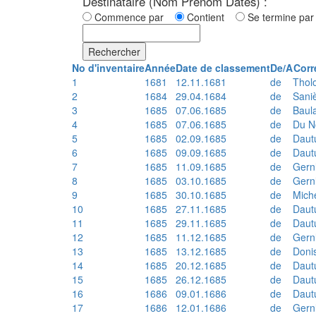
Destinataire (Nom Prénom Dates) :
Commence par
Contient
Se termine p
Rechercher
No d'inventaire
Année
Date de classement
De/A
Corr
1
1681
12.11.1681
de
Thol
2
1684
29.04.1684
de
Sani
3
1685
07.06.1685
de
Baul
4
1685
07.06.1685
de
Du N
5
1685
02.09.1685
de
Daut
6
1685
09.09.1685
de
Daut
7
1685
11.09.1685
de
Gern
8
1685
03.10.1685
de
Gern
9
1685
30.10.1685
de
Mich
10
1685
27.11.1685
de
Daut
11
1685
29.11.1685
de
Daut
12
1685
11.12.1685
de
Gern
13
1685
13.12.1685
de
Doni
14
1685
20.12.1685
de
Daut
15
1685
26.12.1685
de
Daut
16
1686
09.01.1686
de
Daut
17
1686
12.01.1686
de
Gern