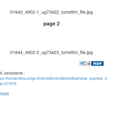
01643_4902-1_ug73422_turrettini_file.jpg
page 2
01644_4902-2_ug73423_turrettini_file.jpg
L persistante :
tps://humanities.unige.ch/turrettini/entites/lettres/view_express_e
ity/121879
tails