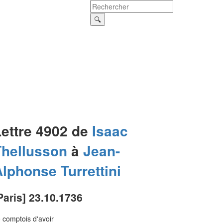
Lettre 4902 de
Isaac
Thellusson
à
Jean-
Alphonse
Turrettini
Paris] 23.10.1736
 comptois d'avoir