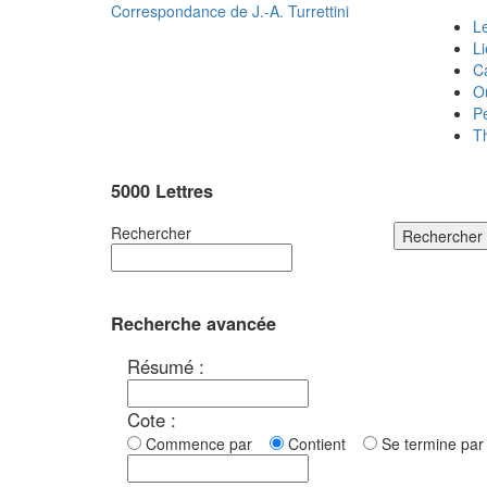
Correspondance de
J.-A. Turrettini
Le
L
C
O
P
T
5000 Lettres
Rechercher
Rechercher
Recherche avancée
Résumé :
Cote :
Commence par
Contient
Se termine p