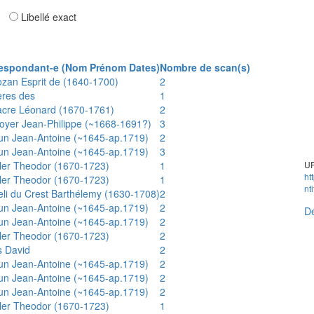
ar
Libellé exact
espondant-e (Nom Prénom Dates)
Nombre de scan(s)
ozan Esprit de (1640-1700)
2
ères des
1
acre Léonard (1670-1761)
2
oyer Jean-Philippe (~1668-1691?)
3
un Jean-Antoine (~1645-ap.1719)
2
un Jean-Antoine (~1645-ap.1719)
3
ler Theodor (1670-1723)
1
UR
ht
ler Theodor (1670-1723)
1
nt
eli du Crest Barthélemy (1630-1708)
2
un Jean-Antoine (~1645-ap.1719)
2
Dé
un Jean-Antoine (~1645-ap.1719)
2
ler Theodor (1670-1723)
2
s David
2
un Jean-Antoine (~1645-ap.1719)
2
un Jean-Antoine (~1645-ap.1719)
2
un Jean-Antoine (~1645-ap.1719)
2
ler Theodor (1670-1723)
1