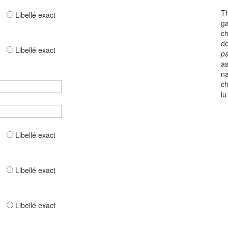
Th
ar
Libellé exact
ga
ch
de
ar
Libellé exact
pa
as
na
ch
lu
ar
Libellé exact
ar
Libellé exact
ar
Libellé exact