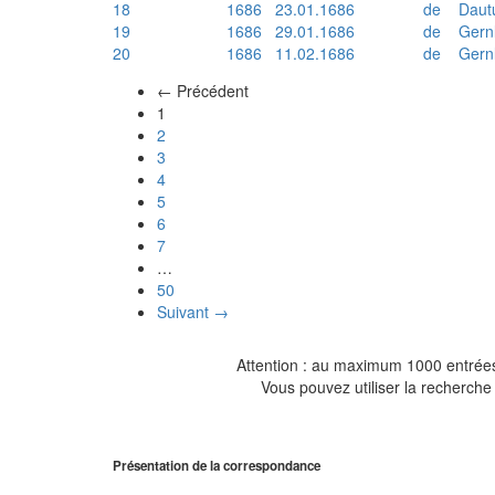
18
1686
23.01.1686
de
Daut
19
1686
29.01.1686
de
Gern
20
1686
11.02.1686
de
Gern
← Précédent
(actuel)
1
2
3
4
5
6
7
…
50
Suivant →
Attention : au maximum 1000 entrées 
Vous pouvez utiliser la recherche 
Présentation de la correspondance