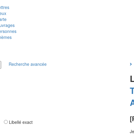
ttres
ieux
arte
uvrages
ersonnes
hèmes
Recherche avancée
[
ar
Libellé exact
Je