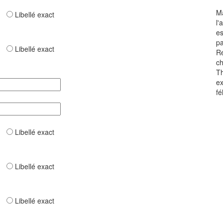
M
ar
Libellé exact
l'
es
pa
ar
Libellé exact
Ré
ch
Th
ex
fé
ar
Libellé exact
ar
Libellé exact
ar
Libellé exact