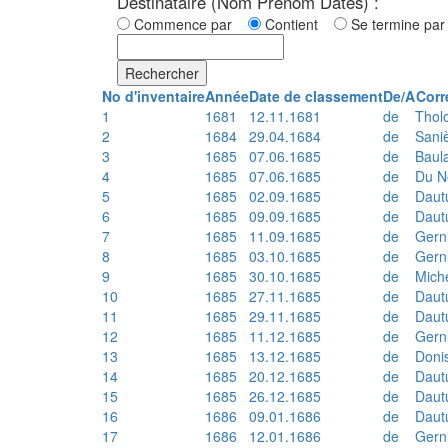
Destinataire (Nom Prénom Dates) :
Commence par
Contient
Se termine p
Rechercher
No d'inventaire
Année
Date de classement
De/A
Corr
1
1681
12.11.1681
de
Thol
2
1684
29.04.1684
de
Sani
3
1685
07.06.1685
de
Baul
4
1685
07.06.1685
de
Du N
5
1685
02.09.1685
de
Daut
6
1685
09.09.1685
de
Daut
7
1685
11.09.1685
de
Gern
8
1685
03.10.1685
de
Gern
9
1685
30.10.1685
de
Mich
10
1685
27.11.1685
de
Daut
11
1685
29.11.1685
de
Daut
12
1685
11.12.1685
de
Gern
13
1685
13.12.1685
de
Doni
14
1685
20.12.1685
de
Daut
15
1685
26.12.1685
de
Daut
16
1686
09.01.1686
de
Daut
17
1686
12.01.1686
de
Gern