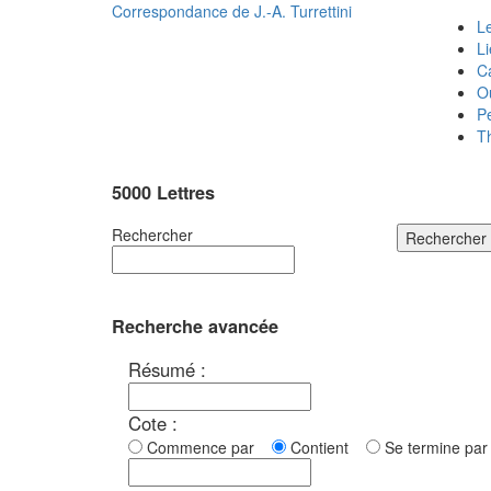
Correspondance de
J.-A. Turrettini
Le
L
C
O
P
T
5000 Lettres
Rechercher
Rechercher
Recherche avancée
Résumé :
Cote :
Commence par
Contient
Se termine p