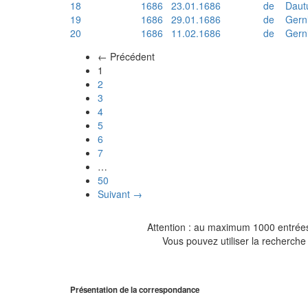
18
1686
23.01.1686
de
Daut
19
1686
29.01.1686
de
Gern
20
1686
11.02.1686
de
Gern
← Précédent
(actuel)
1
2
3
4
5
6
7
…
50
Suivant →
Attention : au maximum 1000 entrées 
Vous pouvez utiliser la recherche 
Présentation de la correspondance