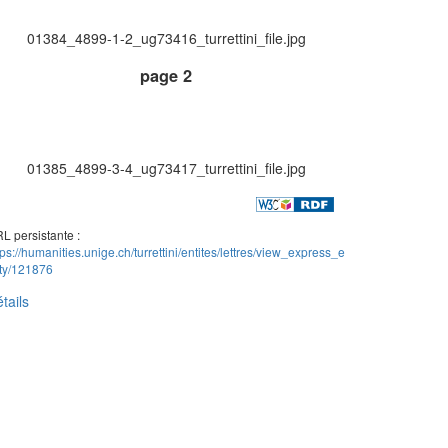
01384_4899-1-2_ug73416_turrettini_file.jpg
page 2
01385_4899-3-4_ug73417_turrettini_file.jpg
L persistante :
tps://humanities.unige.ch/turrettini/entites/lettres/view_express_e
ity/121876
tails