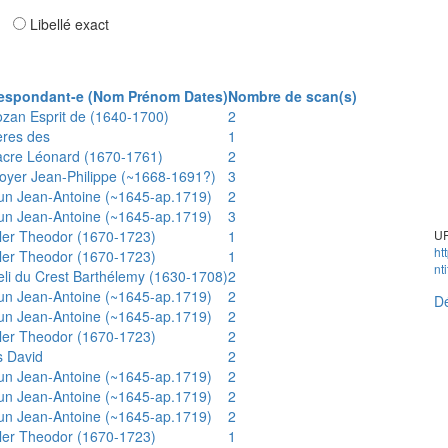
ar
Libellé exact
espondant-e (Nom Prénom Dates)
Nombre de scan(s)
ozan Esprit de (1640-1700)
2
ères des
1
acre Léonard (1670-1761)
2
oyer Jean-Philippe (~1668-1691?)
3
un Jean-Antoine (~1645-ap.1719)
2
un Jean-Antoine (~1645-ap.1719)
3
ler Theodor (1670-1723)
1
UR
ht
ler Theodor (1670-1723)
1
nt
eli du Crest Barthélemy (1630-1708)
2
un Jean-Antoine (~1645-ap.1719)
2
Dé
un Jean-Antoine (~1645-ap.1719)
2
ler Theodor (1670-1723)
2
s David
2
un Jean-Antoine (~1645-ap.1719)
2
un Jean-Antoine (~1645-ap.1719)
2
un Jean-Antoine (~1645-ap.1719)
2
ler Theodor (1670-1723)
1