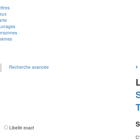
ttres
ieux
arte
uvrages
ersonnes
hèmes
Recherche avancée
T
S
ar
Libellé exact
C'