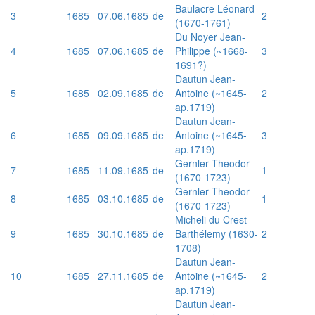
Baulacre Léonard
3
1685
07.06.1685
de
2
(1670-1761)
Du Noyer Jean-
4
1685
07.06.1685
de
Philippe (~1668-
3
1691?)
Dautun Jean-
5
1685
02.09.1685
de
Antoine (~1645-
2
ap.1719)
Dautun Jean-
6
1685
09.09.1685
de
Antoine (~1645-
3
ap.1719)
Gernler Theodor
7
1685
11.09.1685
de
1
(1670-1723)
Gernler Theodor
8
1685
03.10.1685
de
1
(1670-1723)
Micheli du Crest
9
1685
30.10.1685
de
Barthélemy (1630-
2
1708)
Dautun Jean-
10
1685
27.11.1685
de
Antoine (~1645-
2
ap.1719)
Dautun Jean-