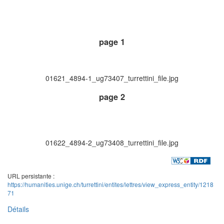
page 1
01621_4894-1_ug73407_turrettini_file.jpg
page 2
01622_4894-2_ug73408_turrettini_file.jpg
URL persistante :
https://humanities.unige.ch/turrettini/entites/lettres/view_express_entity/1218
71
Détails