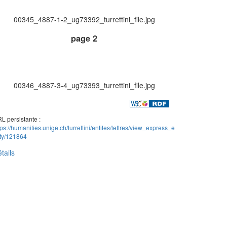
00345_4887-1-2_ug73392_turrettini_file.jpg
page 2
00346_4887-3-4_ug73393_turrettini_file.jpg
L persistante :
tps://humanities.unige.ch/turrettini/entites/lettres/view_express_e
ity/121864
tails