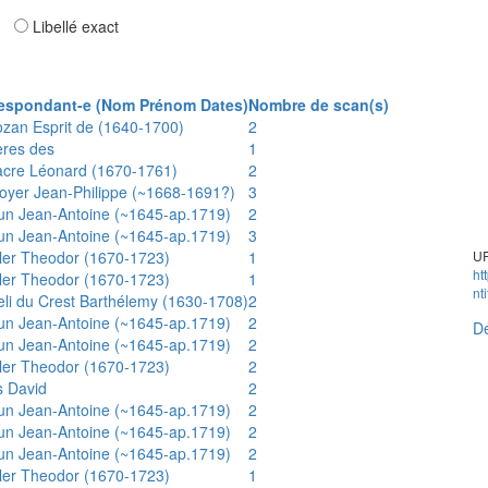
ar
Libellé exact
espondant-e (Nom Prénom Dates)
Nombre de scan(s)
ozan Esprit de (1640-1700)
2
ères des
1
acre Léonard (1670-1761)
2
oyer Jean-Philippe (~1668-1691?)
3
un Jean-Antoine (~1645-ap.1719)
2
un Jean-Antoine (~1645-ap.1719)
3
ler Theodor (1670-1723)
1
UR
ht
ler Theodor (1670-1723)
1
nt
eli du Crest Barthélemy (1630-1708)
2
un Jean-Antoine (~1645-ap.1719)
2
Dé
un Jean-Antoine (~1645-ap.1719)
2
ler Theodor (1670-1723)
2
s David
2
un Jean-Antoine (~1645-ap.1719)
2
un Jean-Antoine (~1645-ap.1719)
2
un Jean-Antoine (~1645-ap.1719)
2
ler Theodor (1670-1723)
1