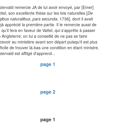
tervald remercie JA de lui avoir envoyé, par [Emer]
ttel, son excellente thèse sur les lois naturelles [
De
gibus naturalibus
,
pars secunda
, 1736], dont il avait
jà apprécié la première partie. Il le remercie aussi de
 qu'il fera en faveur de Vattel, qui s'apprête à passer
 Angleterre; on lui a conseillé de ne pas se faire
cevoir au ministère avant son départ puisqu'il est plus
fficile de trouver là-bas une condition en étant ministre.
tervald est affligé d'apprend...
page 1
page 2
page 1