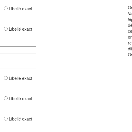
Os
ar
Libellé exact
Va
le
dé
ar
Libellé exact
ce
en
re
di
Os
ar
Libellé exact
ar
Libellé exact
ar
Libellé exact