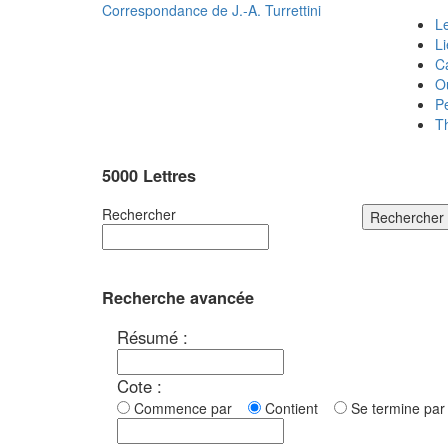
Correspondance de
J.-A. Turrettini
Le
L
C
O
P
T
5000 Lettres
Rechercher
Rechercher
Recherche avancée
Résumé :
Cote :
Commence par
Contient
Se termine p