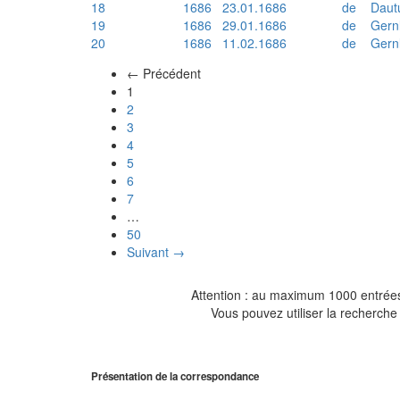
18
1686
23.01.1686
de
Daut
19
1686
29.01.1686
de
Gern
20
1686
11.02.1686
de
Gern
← Précédent
(actuel)
1
2
3
4
5
6
7
…
50
Suivant →
Attention : au maximum 1000 entrées 
Vous pouvez utiliser la recherche 
Présentation de la correspondance