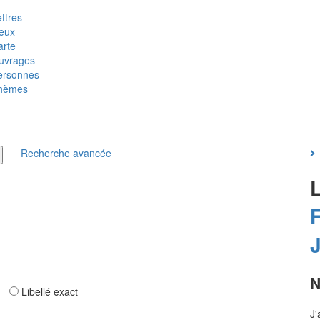
ttres
ieux
arte
uvrages
ersonnes
hèmes
Recherche avancée
F
N
ar
Libellé exact
J'