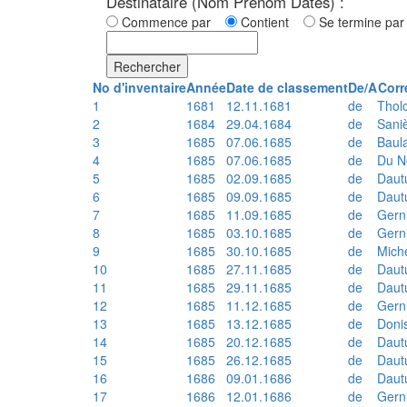
Destinataire (Nom Prénom Dates) :
Commence par
Contient
Se termine p
Rechercher
No d'inventaire
Année
Date de classement
De/A
Corr
1
1681
12.11.1681
de
Thol
2
1684
29.04.1684
de
Sani
3
1685
07.06.1685
de
Baul
4
1685
07.06.1685
de
Du N
5
1685
02.09.1685
de
Daut
6
1685
09.09.1685
de
Daut
7
1685
11.09.1685
de
Gern
8
1685
03.10.1685
de
Gern
9
1685
30.10.1685
de
Mich
10
1685
27.11.1685
de
Daut
11
1685
29.11.1685
de
Daut
12
1685
11.12.1685
de
Gern
13
1685
13.12.1685
de
Doni
14
1685
20.12.1685
de
Daut
15
1685
26.12.1685
de
Daut
16
1686
09.01.1686
de
Daut
17
1686
12.01.1686
de
Gern