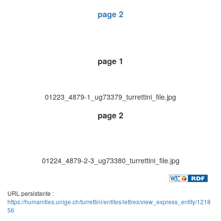
page 2
page 1
01223_4879-1_ug73379_turrettini_file.jpg
page 2
01224_4879-2-3_ug73380_turrettini_file.jpg
URL persistante :
https://humanities.unige.ch/turrettini/entites/lettres/view_express_entity/1218
56