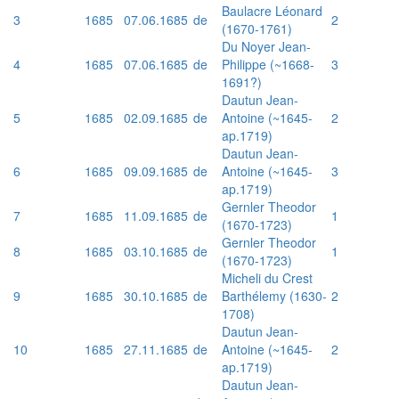
Baulacre Léonard
3
1685
07.06.1685
de
2
(1670-1761)
Du Noyer Jean-
4
1685
07.06.1685
de
Philippe (~1668-
3
1691?)
Dautun Jean-
5
1685
02.09.1685
de
Antoine (~1645-
2
ap.1719)
Dautun Jean-
6
1685
09.09.1685
de
Antoine (~1645-
3
ap.1719)
Gernler Theodor
7
1685
11.09.1685
de
1
(1670-1723)
Gernler Theodor
8
1685
03.10.1685
de
1
(1670-1723)
Micheli du Crest
9
1685
30.10.1685
de
Barthélemy (1630-
2
1708)
Dautun Jean-
10
1685
27.11.1685
de
Antoine (~1645-
2
ap.1719)
Dautun Jean-