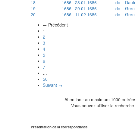
18
1686
23.01.1686
de
Daut
19
1686
29.01.1686
de
Gern
20
1686
11.02.1686
de
Gern
← Précédent
(actuel)
1
2
3
4
5
6
7
…
50
Suivant →
Attention : au maximum 1000 entrées 
Vous pouvez utiliser la recherche 
Présentation de la correspondance