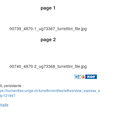
page 1
00739_4870-1_ug73367_turrettini_file.jpg
page 2
00740_4870-2_ug73368_turrettini_file.jpg
L persistante :
tps://humanities.unige.ch/turrettini/entites/lettres/view_express_e
ity/121847
tails