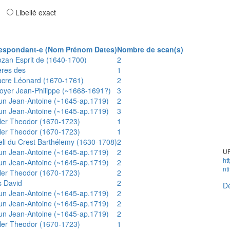
ar
Libellé exact
espondant-e (Nom Prénom Dates)
Nombre de scan(s)
ozan Esprit de (1640-1700)
2
ères des
1
acre Léonard (1670-1761)
2
oyer Jean-Philippe (~1668-1691?)
3
un Jean-Antoine (~1645-ap.1719)
2
un Jean-Antoine (~1645-ap.1719)
3
ler Theodor (1670-1723)
1
ler Theodor (1670-1723)
1
eli du Crest Barthélemy (1630-1708)
2
un Jean-Antoine (~1645-ap.1719)
2
UR
ht
un Jean-Antoine (~1645-ap.1719)
2
nt
ler Theodor (1670-1723)
2
s David
2
Dé
un Jean-Antoine (~1645-ap.1719)
2
un Jean-Antoine (~1645-ap.1719)
2
un Jean-Antoine (~1645-ap.1719)
2
ler Theodor (1670-1723)
1