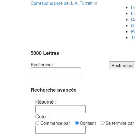
Correspondance de
J.-A. Turrettini
Le
L
C
O
P
T
5000 Lettres
Rechercher
Rechercher
Recherche avancée
Résumé :
Cote :
Commence par
Contient
Se termine p