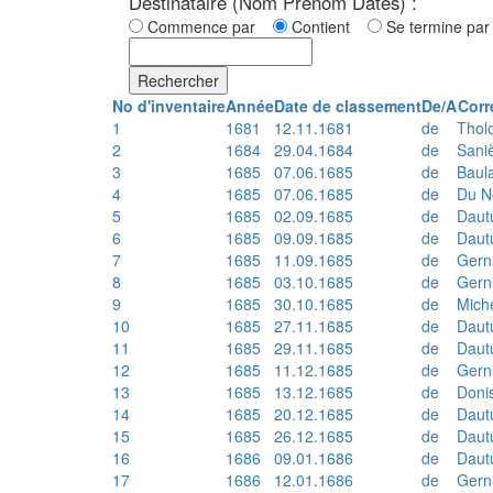
Destinataire (Nom Prénom Dates) :
Commence par
Contient
Se termine p
Rechercher
No d'inventaire
Année
Date de classement
De/A
Corr
1
1681
12.11.1681
de
Thol
2
1684
29.04.1684
de
Sani
3
1685
07.06.1685
de
Baul
4
1685
07.06.1685
de
Du N
5
1685
02.09.1685
de
Daut
6
1685
09.09.1685
de
Daut
7
1685
11.09.1685
de
Gern
8
1685
03.10.1685
de
Gern
9
1685
30.10.1685
de
Mich
10
1685
27.11.1685
de
Daut
11
1685
29.11.1685
de
Daut
12
1685
11.12.1685
de
Gern
13
1685
13.12.1685
de
Doni
14
1685
20.12.1685
de
Daut
15
1685
26.12.1685
de
Daut
16
1686
09.01.1686
de
Daut
17
1686
12.01.1686
de
Gern