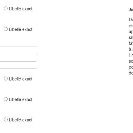
ar
Libellé exact
Je
De
re
ar
Libellé exact
ap
si
fa
à 
l'
so
po
do
ar
Libellé exact
ar
Libellé exact
ar
Libellé exact