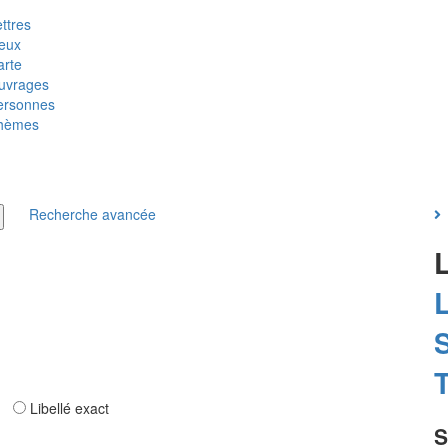
ttres
ieux
arte
uvrages
ersonnes
hèmes
Recherche avancée
T
ar
Libellé exact
S