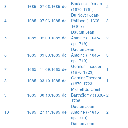
Baulacre Léonard
3
1685
07.06.1685
de
2
(1670-1761)
Du Noyer Jean-
4
1685
07.06.1685
de
Philippe (~1668-
3
1691?)
Dautun Jean-
5
1685
02.09.1685
de
Antoine (~1645-
2
ap.1719)
Dautun Jean-
6
1685
09.09.1685
de
Antoine (~1645-
3
ap.1719)
Gernler Theodor
7
1685
11.09.1685
de
1
(1670-1723)
Gernler Theodor
8
1685
03.10.1685
de
1
(1670-1723)
Micheli du Crest
9
1685
30.10.1685
de
Barthélemy (1630-
2
1708)
Dautun Jean-
10
1685
27.11.1685
de
Antoine (~1645-
2
ap.1719)
Dautun Jean-