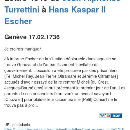
Turrettini
à
Hans Kaspar II
Escher
Genève 17.02.1736
Je croirois manquer
JA informe Escher de la situation déplorable dans laquelle se
trouve Genève et de l'anéantissement inévitable du
gouvernement. L'occasion a été procurée par des prisonniers
[Fé, Michel Rey, Jean-Pierre Oltramare et Jérémie Oltramare]
accusés d'avoir essayé de faire rentrer Micheli [du Crest,
Jacques-Barthélemy] la nuit précédant le premier jour de l'an. Les
parents de ces prisonniers firent venir un avocat savoyard
[Chozalet] pour plaider leur cause mais le [Petit] Conseil ne le
trouva pas à pro...
URL persistante :
https://humanities.unige.ch/turrettini/entites/lettres/view_express_entity/1218