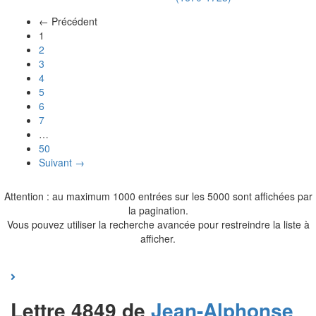
← Précédent
(actuel)
1
2
3
4
5
6
7
…
50
Suivant →
Attention : au maximum 1000 entrées sur les 5000 sont affichées par
la pagination.
Vous pouvez utiliser la recherche avancée pour restreindre la liste à
afficher.
Lettre 4849 de
Jean-Alphonse