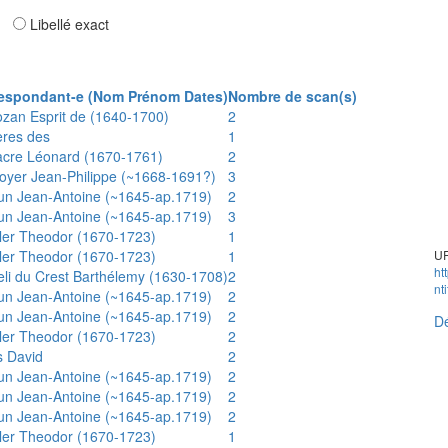
ar
Libellé exact
espondant-e (Nom Prénom Dates)
Nombre de scan(s)
ozan Esprit de (1640-1700)
2
ères des
1
acre Léonard (1670-1761)
2
oyer Jean-Philippe (~1668-1691?)
3
un Jean-Antoine (~1645-ap.1719)
2
un Jean-Antoine (~1645-ap.1719)
3
ler Theodor (1670-1723)
1
ler Theodor (1670-1723)
1
UR
ht
eli du Crest Barthélemy (1630-1708)
2
nt
un Jean-Antoine (~1645-ap.1719)
2
un Jean-Antoine (~1645-ap.1719)
2
Dé
ler Theodor (1670-1723)
2
s David
2
un Jean-Antoine (~1645-ap.1719)
2
un Jean-Antoine (~1645-ap.1719)
2
un Jean-Antoine (~1645-ap.1719)
2
ler Theodor (1670-1723)
1