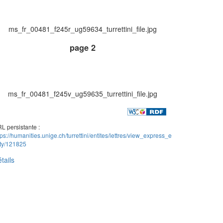
ms_fr_00481_f245r_ug59634_turrettini_file.jpg
page 2
ms_fr_00481_f245v_ug59635_turrettini_file.jpg
L persistante :
tps://humanities.unige.ch/turrettini/entites/lettres/view_express_e
ity/121825
tails