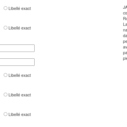
JA
ar
Libellé exact
co
Ro
La
ar
Libellé exact
na
da
pe
av
pa
pi
ar
Libellé exact
ar
Libellé exact
ar
Libellé exact