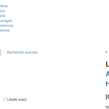
ttres
ieux
arte
uvrages
ersonnes
hèmes
Recherche avancée
[
ar
Libellé exact
Ne