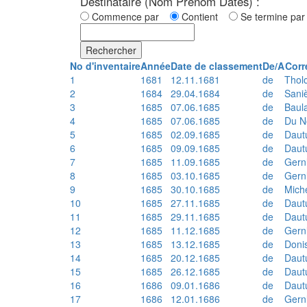
Destinataire (Nom Prénom Dates) :
Commence par
Contient
Se termine p
Rechercher
No d'inventaire
Année
Date de classement
De/A
Corr
1
1681
12.11.1681
de
Thol
2
1684
29.04.1684
de
Sani
3
1685
07.06.1685
de
Baul
4
1685
07.06.1685
de
Du N
5
1685
02.09.1685
de
Daut
6
1685
09.09.1685
de
Daut
7
1685
11.09.1685
de
Gern
8
1685
03.10.1685
de
Gern
9
1685
30.10.1685
de
Mich
10
1685
27.11.1685
de
Daut
11
1685
29.11.1685
de
Daut
12
1685
11.12.1685
de
Gern
13
1685
13.12.1685
de
Doni
14
1685
20.12.1685
de
Daut
15
1685
26.12.1685
de
Daut
16
1686
09.01.1686
de
Daut
17
1686
12.01.1686
de
Gern