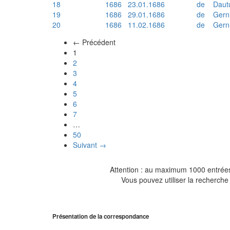
18
1686
23.01.1686
de
Daut
19
1686
29.01.1686
de
Gern
20
1686
11.02.1686
de
Gern
← Précédent
(actuel)
1
2
3
4
5
6
7
…
50
Suivant →
Attention : au maximum 1000 entrées 
Vous pouvez utiliser la recherche 
Présentation de la correspondance