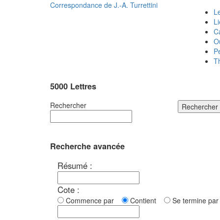
Correspondance de
J.-A. Turrettini
Le
L
C
O
P
T
5000 Lettres
Rechercher
Rechercher
Recherche avancée
Résumé :
Cote :
Commence par
Contient
Se termine p