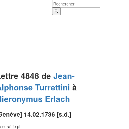
Lettre 4848 de
Jean-
Alphonse
Turrettini
à
Hieronymus
Erlach
Genève] 14.02.1736 [s.d.]
 serai-je pt