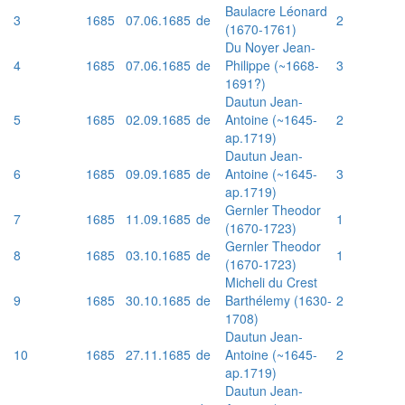
Baulacre Léonard
3
1685
07.06.1685
de
2
(1670-1761)
Du Noyer Jean-
4
1685
07.06.1685
de
Philippe (~1668-
3
1691?)
Dautun Jean-
5
1685
02.09.1685
de
Antoine (~1645-
2
ap.1719)
Dautun Jean-
6
1685
09.09.1685
de
Antoine (~1645-
3
ap.1719)
Gernler Theodor
7
1685
11.09.1685
de
1
(1670-1723)
Gernler Theodor
8
1685
03.10.1685
de
1
(1670-1723)
Micheli du Crest
9
1685
30.10.1685
de
Barthélemy (1630-
2
1708)
Dautun Jean-
10
1685
27.11.1685
de
Antoine (~1645-
2
ap.1719)
Dautun Jean-