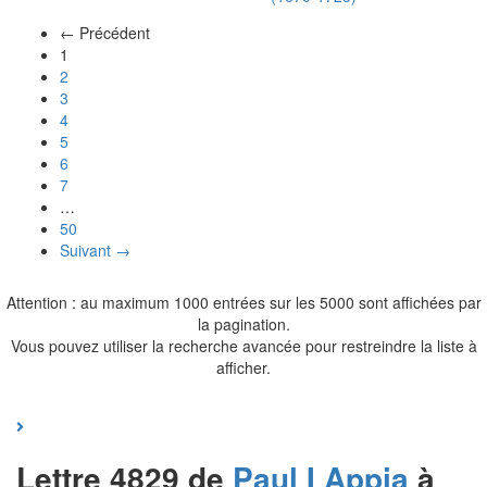
← Précédent
(actuel)
1
2
3
4
5
6
7
…
50
Suivant →
Attention : au maximum 1000 entrées sur les 5000 sont affichées par
la pagination.
Vous pouvez utiliser la recherche avancée pour restreindre la liste à
afficher.
Lettre 4829 de
Paul I
Appia
à