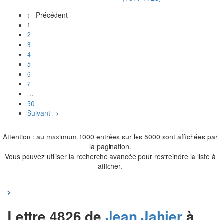
← Précédent
(actuel)
1
2
3
4
5
6
7
…
50
Suivant →
Attention : au maximum 1000 entrées sur les 5000 sont affichées par
la pagination.
Vous pouvez utiliser la recherche avancée pour restreindre la liste à
afficher.
Lettre 4826 de
Jean
Jahier
à