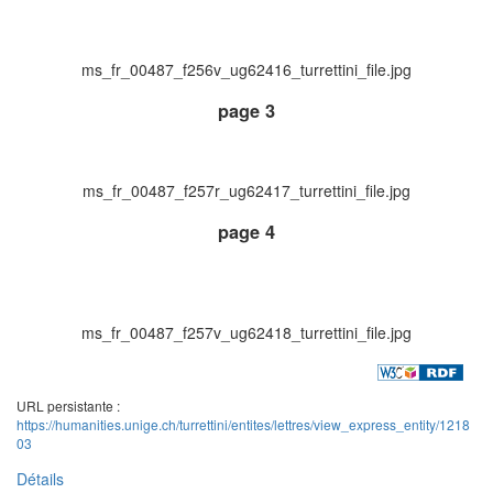
ms_fr_00487_f256v_ug62416_turrettini_file.jpg
page 3
ms_fr_00487_f257r_ug62417_turrettini_file.jpg
page 4
ms_fr_00487_f257v_ug62418_turrettini_file.jpg
URL persistante :
https://humanities.unige.ch/turrettini/entites/lettres/view_express_entity/1218
03
Détails