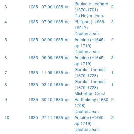
Baulacre Léonard
3
1685
07.06.1685
de
2
(1670-1761)
Du Noyer Jean-
4
1685
07.06.1685
de
Philippe (~1668-
3
1691?)
Dautun Jean-
5
1685
02.09.1685
de
Antoine (~1645-
2
ap.1719)
Dautun Jean-
6
1685
09.09.1685
de
Antoine (~1645-
3
ap.1719)
Gernler Theodor
7
1685
11.09.1685
de
1
(1670-1723)
Gernler Theodor
8
1685
03.10.1685
de
1
(1670-1723)
Micheli du Crest
9
1685
30.10.1685
de
Barthélemy (1630-
2
1708)
Dautun Jean-
10
1685
27.11.1685
de
Antoine (~1645-
2
ap.1719)
Dautun Jean-