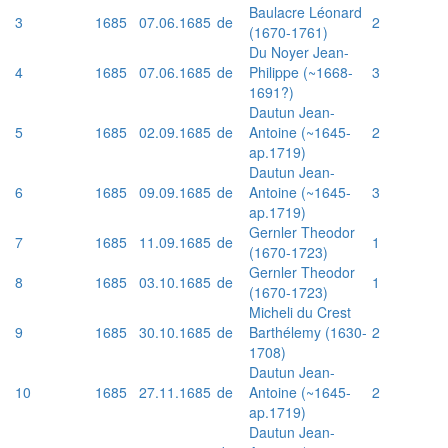
Baulacre Léonard
3
1685
07.06.1685
de
2
(1670-1761)
Du Noyer Jean-
4
1685
07.06.1685
de
Philippe (~1668-
3
1691?)
Dautun Jean-
5
1685
02.09.1685
de
Antoine (~1645-
2
ap.1719)
Dautun Jean-
6
1685
09.09.1685
de
Antoine (~1645-
3
ap.1719)
Gernler Theodor
7
1685
11.09.1685
de
1
(1670-1723)
Gernler Theodor
8
1685
03.10.1685
de
1
(1670-1723)
Micheli du Crest
9
1685
30.10.1685
de
Barthélemy (1630-
2
1708)
Dautun Jean-
10
1685
27.11.1685
de
Antoine (~1645-
2
ap.1719)
Dautun Jean-