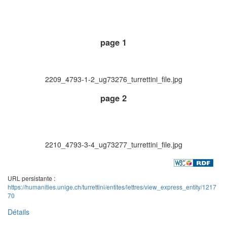
page 1
2209_4793-1-2_ug73276_turrettini_file.jpg
page 2
2210_4793-3-4_ug73277_turrettini_file.jpg
URL persistante :
https://humanities.unige.ch/turrettini/entites/lettres/view_express_entity/1217
70
Détails