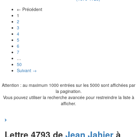
← Précédent
(actuel)
1
2
3
4
5
6
7
…
50
Suivant →
Attention : au maximum 1000 entrées sur les 5000 sont affichées par
la pagination.
Vous pouvez utiliser la recherche avancée pour restreindre la liste à
afficher.
Lettre 4793 de
Jean
Jahier
à