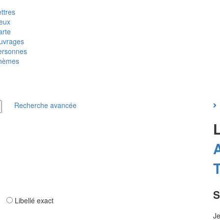
ttres
ieux
arte
uvrages
ersonnes
hèmes
Recherche avancée
T
S
ar
Libellé exact
Je