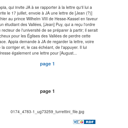
pia, qui invite JA à se rapporter à la lettre qu'il lui a
rite le 17 juillet, envoie à JA une lettre de [Jean (?)]
hier au prince Wilhelm VIII de Hesse-Kassel en faveur
un étudiant des Vallées, [Jean] Puy, qui a reçu l'ordre
 recteur de l'université de se préparer à partir; il serait
cheux pour les Églises des Vallées de perdre cette
ace. Appia demande à JA de regarder la lettre, voire
 la corriger et, le cas échéant, de l'appuyer. Il lui
resse également une lettre pour [August...
page 1
page 1
0174_4783-1_ug73259_turrettini_file.jpg