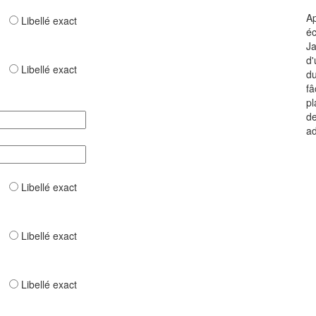
Ap
ar
Libellé exact
éc
Ja
d'
ar
Libellé exact
du
fâ
pl
de
ad
ar
Libellé exact
ar
Libellé exact
ar
Libellé exact