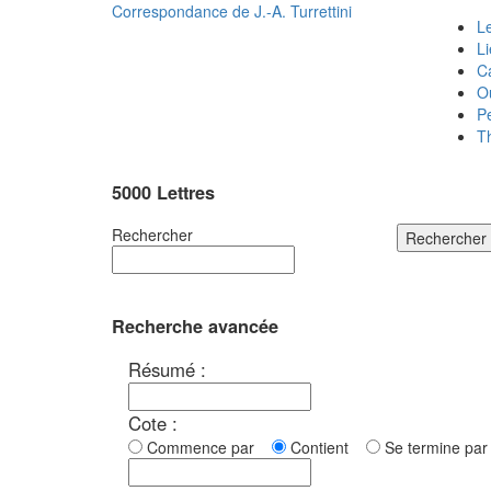
Correspondance de
J.-A. Turrettini
Le
L
C
O
P
T
5000 Lettres
Rechercher
Rechercher
Recherche avancée
Résumé :
Cote :
Commence par
Contient
Se termine p