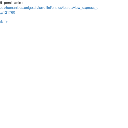
L persistante :
tps://humanities.unige.ch/turrettini/entites/lettres/view_express_e
ity/121760
tails