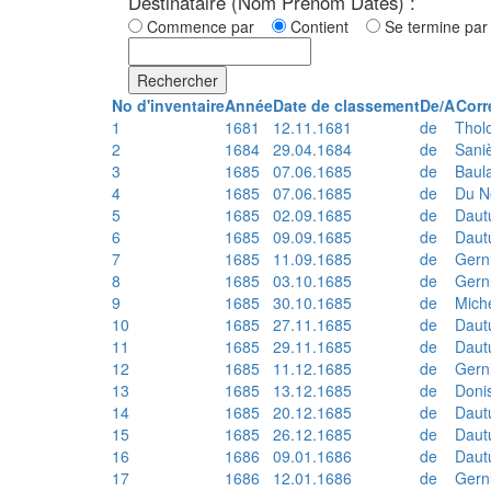
Destinataire (Nom Prénom Dates) :
Commence par
Contient
Se termine p
Rechercher
No d'inventaire
Année
Date de classement
De/A
Corr
1
1681
12.11.1681
de
Thol
2
1684
29.04.1684
de
Sani
3
1685
07.06.1685
de
Baul
4
1685
07.06.1685
de
Du N
5
1685
02.09.1685
de
Daut
6
1685
09.09.1685
de
Daut
7
1685
11.09.1685
de
Gern
8
1685
03.10.1685
de
Gern
9
1685
30.10.1685
de
Mich
10
1685
27.11.1685
de
Daut
11
1685
29.11.1685
de
Daut
12
1685
11.12.1685
de
Gern
13
1685
13.12.1685
de
Doni
14
1685
20.12.1685
de
Daut
15
1685
26.12.1685
de
Daut
16
1686
09.01.1686
de
Daut
17
1686
12.01.1686
de
Gern