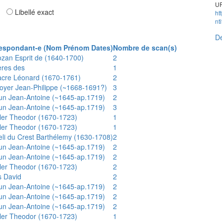
UR
ar
Libellé exact
ht
nt
Dé
espondant-e (Nom Prénom Dates)
Nombre de scan(s)
ozan Esprit de (1640-1700)
2
ères des
1
acre Léonard (1670-1761)
2
oyer Jean-Philippe (~1668-1691?)
3
un Jean-Antoine (~1645-ap.1719)
2
un Jean-Antoine (~1645-ap.1719)
3
ler Theodor (1670-1723)
1
ler Theodor (1670-1723)
1
eli du Crest Barthélemy (1630-1708)
2
un Jean-Antoine (~1645-ap.1719)
2
un Jean-Antoine (~1645-ap.1719)
2
ler Theodor (1670-1723)
2
s David
2
un Jean-Antoine (~1645-ap.1719)
2
un Jean-Antoine (~1645-ap.1719)
2
un Jean-Antoine (~1645-ap.1719)
2
ler Theodor (1670-1723)
1