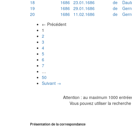
18
1686
23.01.1686
de
Daut
19
1686
29.01.1686
de
Gern
20
1686
11.02.1686
de
Gern
← Précédent
(actuel)
1
2
3
4
5
6
7
…
50
Suivant →
Attention : au maximum 1000 entrées 
Vous pouvez utiliser la recherche 
Présentation de la correspondance