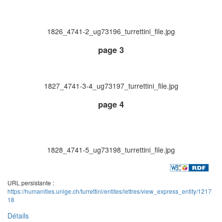
1826_4741-2_ug73196_turrettini_file.jpg
page 3
1827_4741-3-4_ug73197_turrettini_file.jpg
page 4
1828_4741-5_ug73198_turrettini_file.jpg
URL persistante :
https://humanities.unige.ch/turrettini/entites/lettres/view_express_entity/1217
18
Détails