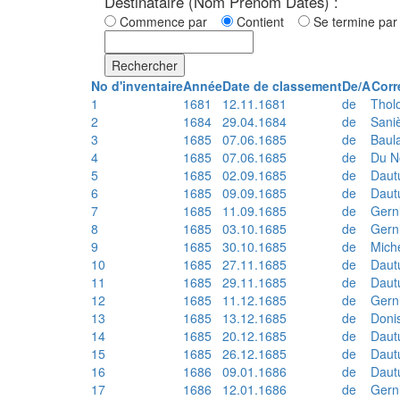
Destinataire (Nom Prénom Dates) :
Commence par
Contient
Se termine p
Rechercher
No d'inventaire
Année
Date de classement
De/A
Corr
1
1681
12.11.1681
de
Thol
2
1684
29.04.1684
de
Sani
3
1685
07.06.1685
de
Baul
4
1685
07.06.1685
de
Du N
5
1685
02.09.1685
de
Daut
6
1685
09.09.1685
de
Daut
7
1685
11.09.1685
de
Gern
8
1685
03.10.1685
de
Gern
9
1685
30.10.1685
de
Mich
10
1685
27.11.1685
de
Daut
11
1685
29.11.1685
de
Daut
12
1685
11.12.1685
de
Gern
13
1685
13.12.1685
de
Doni
14
1685
20.12.1685
de
Daut
15
1685
26.12.1685
de
Daut
16
1686
09.01.1686
de
Daut
17
1686
12.01.1686
de
Gern