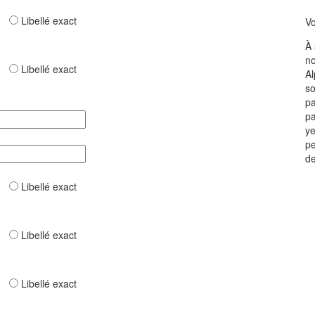
ar
Libellé exact
V
À 
no
ar
Libellé exact
Al
so
pa
pa
ye
pe
de
ar
Libellé exact
ar
Libellé exact
ar
Libellé exact