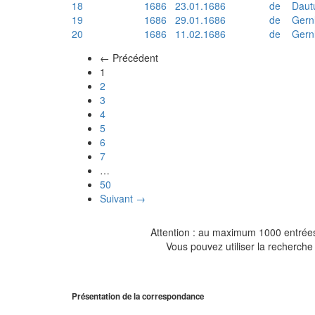
18
1686
23.01.1686
de
Daut
19
1686
29.01.1686
de
Gern
20
1686
11.02.1686
de
Gern
← Précédent
(actuel)
1
2
3
4
5
6
7
…
50
Suivant →
Attention : au maximum 1000 entrées 
Vous pouvez utiliser la recherche 
Présentation de la correspondance