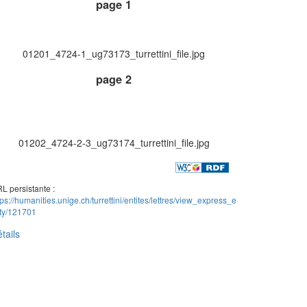
page 1
01201_4724-1_ug73173_turrettini_file.jpg
page 2
01202_4724-2-3_ug73174_turrettini_file.jpg
L persistante :
tps://humanities.unige.ch/turrettini/entites/lettres/view_express_e
ity/121701
tails