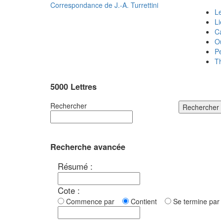
Correspondance de
J.-A. Turrettini
Le
L
C
O
P
T
5000 Lettres
Rechercher
Rechercher
Recherche avancée
Résumé :
Cote :
Commence par
Contient
Se termine p