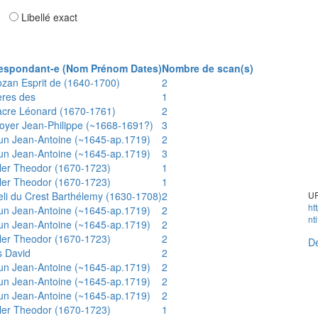
ar
Libellé exact
espondant-e (Nom Prénom Dates)
Nombre de scan(s)
ozan Esprit de (1640-1700)
2
ères des
1
acre Léonard (1670-1761)
2
oyer Jean-Philippe (~1668-1691?)
3
un Jean-Antoine (~1645-ap.1719)
2
un Jean-Antoine (~1645-ap.1719)
3
ler Theodor (1670-1723)
1
ler Theodor (1670-1723)
1
eli du Crest Barthélemy (1630-1708)
2
UR
ht
un Jean-Antoine (~1645-ap.1719)
2
nt
un Jean-Antoine (~1645-ap.1719)
2
ler Theodor (1670-1723)
2
Dé
s David
2
un Jean-Antoine (~1645-ap.1719)
2
un Jean-Antoine (~1645-ap.1719)
2
un Jean-Antoine (~1645-ap.1719)
2
ler Theodor (1670-1723)
1