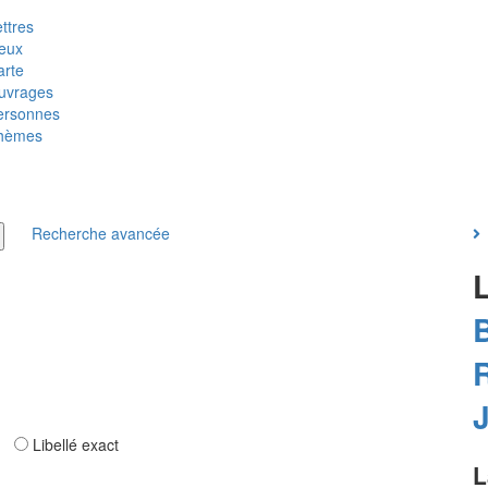
ttres
ieux
arte
uvrages
ersonnes
hèmes
Recherche avancée
ar
Libellé exact
L