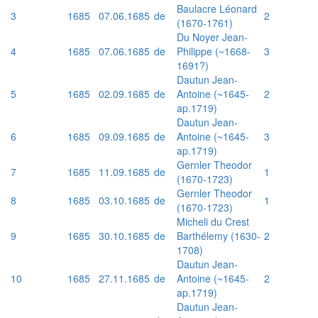
Baulacre Léonard
3
1685
07.06.1685
de
2
(1670-1761)
Du Noyer Jean-
4
1685
07.06.1685
de
Philippe (~1668-
3
1691?)
Dautun Jean-
5
1685
02.09.1685
de
Antoine (~1645-
2
ap.1719)
Dautun Jean-
6
1685
09.09.1685
de
Antoine (~1645-
3
ap.1719)
Gernler Theodor
7
1685
11.09.1685
de
1
(1670-1723)
Gernler Theodor
8
1685
03.10.1685
de
1
(1670-1723)
Micheli du Crest
9
1685
30.10.1685
de
Barthélemy (1630-
2
1708)
Dautun Jean-
10
1685
27.11.1685
de
Antoine (~1645-
2
ap.1719)
Dautun Jean-