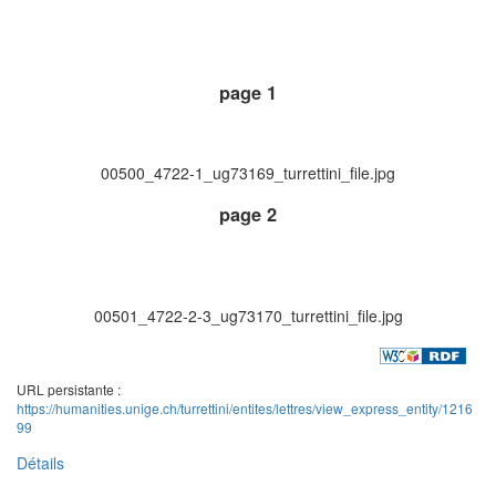
page 1
00500_4722-1_ug73169_turrettini_file.jpg
page 2
00501_4722-2-3_ug73170_turrettini_file.jpg
URL persistante :
https://humanities.unige.ch/turrettini/entites/lettres/view_express_entity/1216
99
Détails