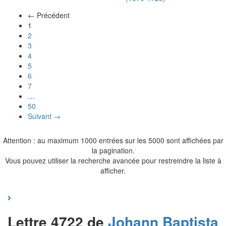
← Précédent
(actuel)
1
2
3
4
5
6
7
…
50
Suivant →
Attention : au maximum 1000 entrées sur les 5000 sont affichées par
la pagination.
Vous pouvez utiliser la recherche avancée pour restreindre la liste à
afficher.
Lettre 4722 de
Johann Baptista