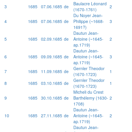
Baulacre Léonard
3
1685
07.06.1685
de
2
(1670-1761)
Du Noyer Jean-
4
1685
07.06.1685
de
Philippe (~1668-
3
1691?)
Dautun Jean-
5
1685
02.09.1685
de
Antoine (~1645-
2
ap.1719)
Dautun Jean-
6
1685
09.09.1685
de
Antoine (~1645-
3
ap.1719)
Gernler Theodor
7
1685
11.09.1685
de
1
(1670-1723)
Gernler Theodor
8
1685
03.10.1685
de
1
(1670-1723)
Micheli du Crest
9
1685
30.10.1685
de
Barthélemy (1630-
2
1708)
Dautun Jean-
10
1685
27.11.1685
de
Antoine (~1645-
2
ap.1719)
Dautun Jean-