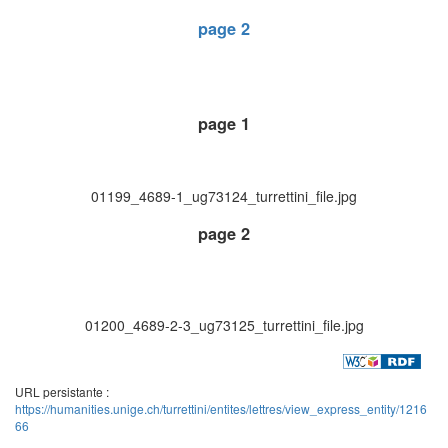
page 2
page 1
01199_4689-1_ug73124_turrettini_file.jpg
page 2
01200_4689-2-3_ug73125_turrettini_file.jpg
URL persistante :
https://humanities.unige.ch/turrettini/entites/lettres/view_express_entity/1216
66