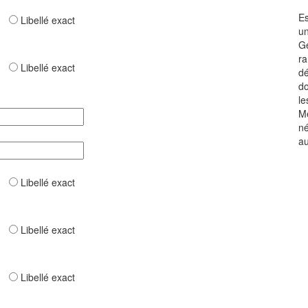
Es
ar
Libellé exact
u
Ge
ra
ar
Libellé exact
dé
do
le
Me
né
au
ar
Libellé exact
ar
Libellé exact
ar
Libellé exact