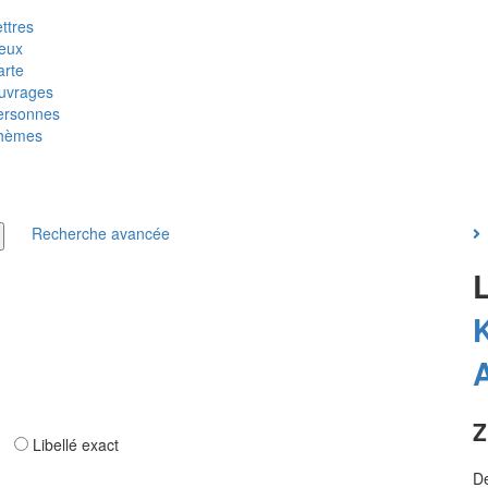
ttres
ieux
arte
uvrages
ersonnes
hèmes
Recherche avancée
K
Z
ar
Libellé exact
De