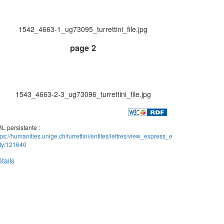
1542_4663-1_ug73095_turrettini_file.jpg
page 2
1543_4663-2-3_ug73096_turrettini_file.jpg
L persistante :
tps://humanities.unige.ch/turrettini/entites/lettres/view_express_e
ity/121640
tails