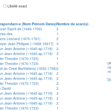
ar
Libellé exact
espondant-e (Nom Prénom Dates)
Nombre de scan(s)
ozan Esprit de (1640-1700)
2
ères des
1
acre Léonard (1670-1761)
2
oyer Jean-Philippe (~1668-1691?)
3
un Jean-Antoine (~1645-ap.1719)
2
un Jean-Antoine (~1645-ap.1719)
3
ler Theodor (1670-1723)
1
ler Theodor (1670-1723)
1
UR
ht
eli du Crest Barthélemy (1630-1708)
2
nt
un Jean-Antoine (~1645-ap.1719)
2
un Jean-Antoine (~1645-ap.1719)
2
Dé
ler Theodor (1670-1723)
2
s David
2
un Jean-Antoine (~1645-ap.1719)
2
un Jean-Antoine (~1645-ap.1719)
2
un Jean-Antoine (~1645-ap.1719)
2
ler Theodor (1670-1723)
1