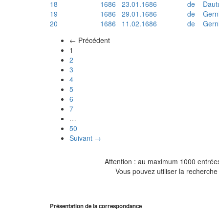
18
1686
23.01.1686
de
Daut
19
1686
29.01.1686
de
Gern
20
1686
11.02.1686
de
Gern
← Précédent
(actuel)
1
2
3
4
5
6
7
…
50
Suivant →
Attention : au maximum 1000 entrées 
Vous pouvez utiliser la recherche 
Présentation de la correspondance