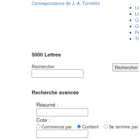
Correspondance de
J.-A. Turrettini
Le
L
C
O
P
T
5000 Lettres
Rechercher
Rechercher
Recherche avancée
Résumé :
Cote :
Commence par
Contient
Se termine p