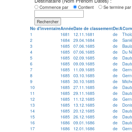
Destinataire (Nom Prénom Dates) :
Commence par
Contient
Se termine p
Rechercher
No d'inventaire
Année
Date de classement
De/A
Corr
1
1681
12.11.1681
de
Thol
2
1684
29.04.1684
de
Sani
3
1685
07.06.1685
de
Baul
4
1685
07.06.1685
de
Du N
5
1685
02.09.1685
de
Daut
6
1685
09.09.1685
de
Daut
7
1685
11.09.1685
de
Gern
8
1685
03.10.1685
de
Gern
9
1685
30.10.1685
de
Mich
10
1685
27.11.1685
de
Daut
11
1685
29.11.1685
de
Daut
12
1685
11.12.1685
de
Gern
13
1685
13.12.1685
de
Doni
14
1685
20.12.1685
de
Daut
15
1685
26.12.1685
de
Daut
16
1686
09.01.1686
de
Daut
17
1686
12.01.1686
de
Gern