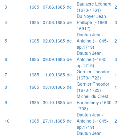
Baulacre Léonard
3
1685
07.06.1685
de
2
(1670-1761)
Du Noyer Jean-
4
1685
07.06.1685
de
Philippe (~1668-
3
1691?)
Dautun Jean-
5
1685
02.09.1685
de
Antoine (~1645-
2
ap.1719)
Dautun Jean-
6
1685
09.09.1685
de
Antoine (~1645-
3
ap.1719)
Gernler Theodor
7
1685
11.09.1685
de
1
(1670-1723)
Gernler Theodor
8
1685
03.10.1685
de
1
(1670-1723)
Micheli du Crest
9
1685
30.10.1685
de
Barthélemy (1630-
2
1708)
Dautun Jean-
10
1685
27.11.1685
de
Antoine (~1645-
2
ap.1719)
Dautun Jean-