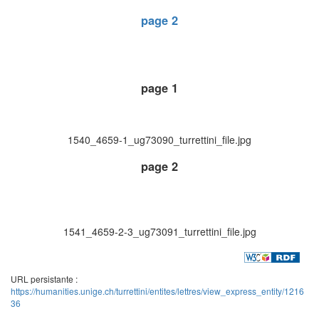
page 2
page 1
1540_4659-1_ug73090_turrettini_file.jpg
page 2
1541_4659-2-3_ug73091_turrettini_file.jpg
URL persistante :
https://humanities.unige.ch/turrettini/entites/lettres/view_express_entity/1216
36