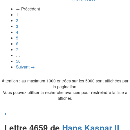
← Précédent
(actuel)
1
2
3
4
5
6
7
…
50
Suivant →
Attention : au maximum 1000 entrées sur les 5000 sont affichées par
la pagination.
Vous pouvez utiliser la recherche avancée pour restreindre la liste à
afficher.
Lettre 4659 de
Hans Kaspar II