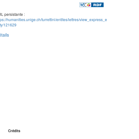
L persistante :
tps://humanities.unige.ch/turrettini/entites/lettres/view_express_e
ity/121629
tails
Crédits