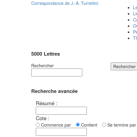
Correspondance de
J.-A. Turrettini
Le
L
C
O
P
T
5000 Lettres
Rechercher
Rechercher
Recherche avancée
Résumé :
Cote :
Commence par
Contient
Se termine p