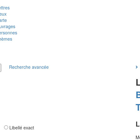
ttres
ieux
arte
uvrages
ersonnes
hèmes
Recherche avancée
T
L
ar
Libellé exact
Me