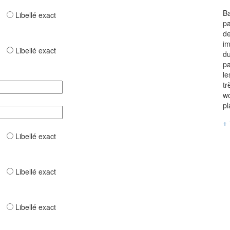
Ba
ar
Libellé exact
pa
de
im
ar
Libellé exact
du
pa
le
tr
wo
pl
+ 
ar
Libellé exact
ar
Libellé exact
ar
Libellé exact