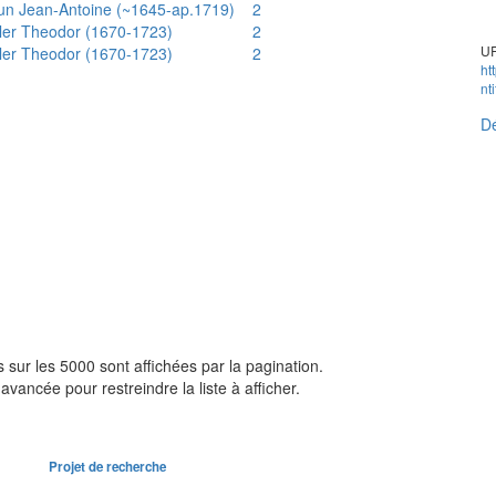
un Jean-Antoine (~1645-ap.1719)
2
ler Theodor (1670-1723)
2
UR
ler Theodor (1670-1723)
2
ht
nt
Dé
sur les 5000 sont affichées par la pagination.
avancée pour restreindre la liste à afficher.
Projet de recherche