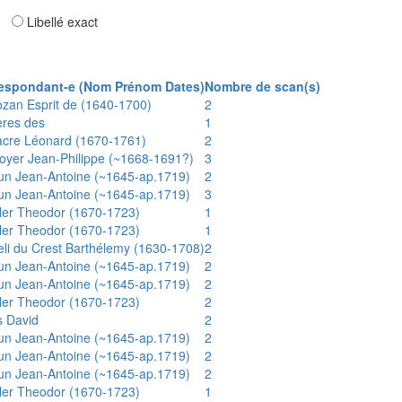
ar
Libellé exact
espondant-e (Nom Prénom Dates)
Nombre de scan(s)
ozan Esprit de (1640-1700)
2
ères des
1
acre Léonard (1670-1761)
2
oyer Jean-Philippe (~1668-1691?)
3
un Jean-Antoine (~1645-ap.1719)
2
un Jean-Antoine (~1645-ap.1719)
3
ler Theodor (1670-1723)
1
ler Theodor (1670-1723)
1
eli du Crest Barthélemy (1630-1708)
2
un Jean-Antoine (~1645-ap.1719)
2
un Jean-Antoine (~1645-ap.1719)
2
ler Theodor (1670-1723)
2
s David
2
un Jean-Antoine (~1645-ap.1719)
2
un Jean-Antoine (~1645-ap.1719)
2
un Jean-Antoine (~1645-ap.1719)
2
ler Theodor (1670-1723)
1