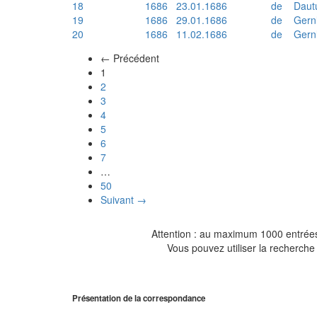
18
1686
23.01.1686
de
Daut
19
1686
29.01.1686
de
Gern
20
1686
11.02.1686
de
Gern
← Précédent
(actuel)
1
2
3
4
5
6
7
…
50
Suivant →
Attention : au maximum 1000 entrées 
Vous pouvez utiliser la recherche 
Présentation de la correspondance