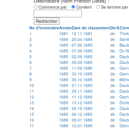
Destinataire (Nom Prénom Dates) :
Commence par
Contient
Se termine p
Rechercher
No d'inventaire
Année
Date de classement
De/A
Corr
1
1681
12.11.1681
de
Thol
2
1684
29.04.1684
de
Sani
3
1685
07.06.1685
de
Baul
4
1685
07.06.1685
de
Du N
5
1685
02.09.1685
de
Daut
6
1685
09.09.1685
de
Daut
7
1685
11.09.1685
de
Gern
8
1685
03.10.1685
de
Gern
9
1685
30.10.1685
de
Mich
10
1685
27.11.1685
de
Daut
11
1685
29.11.1685
de
Daut
12
1685
11.12.1685
de
Gern
13
1685
13.12.1685
de
Doni
14
1685
20.12.1685
de
Daut
15
1685
26.12.1685
de
Daut
16
1686
09.01.1686
de
Daut
17
1686
12.01.1686
de
Gern