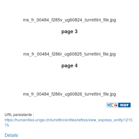
ms_fr_00484_f285v_ug60824_turrettini_file.jpg
page 3
ms_fr_00484_f286r_ug60825_turrettini_file.jpg
page 4
ms_fr_00484_f286v_ug60826_turrettini_file.jpg
URL persistante :
https://humanities.unige.ch/turrettini/entites/lettres/view_express_entity/1215
75
Détails