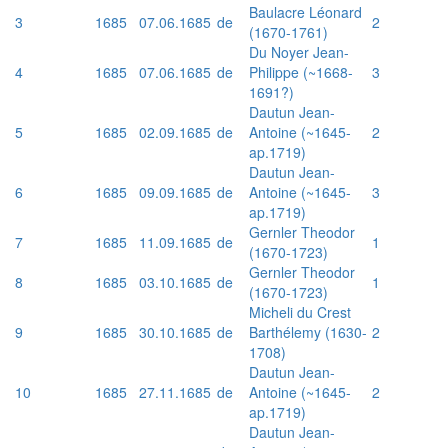
Baulacre Léonard
3
1685
07.06.1685
de
2
(1670-1761)
Du Noyer Jean-
4
1685
07.06.1685
de
Philippe (~1668-
3
1691?)
Dautun Jean-
5
1685
02.09.1685
de
Antoine (~1645-
2
ap.1719)
Dautun Jean-
6
1685
09.09.1685
de
Antoine (~1645-
3
ap.1719)
Gernler Theodor
7
1685
11.09.1685
de
1
(1670-1723)
Gernler Theodor
8
1685
03.10.1685
de
1
(1670-1723)
Micheli du Crest
9
1685
30.10.1685
de
Barthélemy (1630-
2
1708)
Dautun Jean-
10
1685
27.11.1685
de
Antoine (~1645-
2
ap.1719)
Dautun Jean-