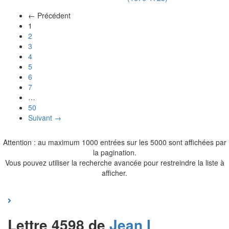
← Précédent
(actuel)
1
2
3
4
5
6
7
…
50
Suivant →
Attention : au maximum 1000 entrées sur les 5000 sont affichées par
la pagination.
Vous pouvez utiliser la recherche avancée pour restreindre la liste à
afficher.
Lettre 4598 de
Jean I