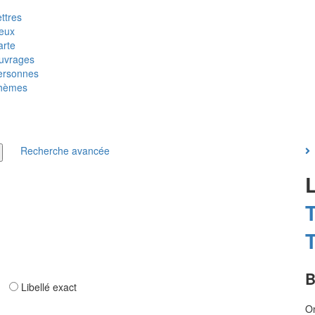
ttres
ieux
arte
uvrages
ersonnes
hèmes
Recherche avancée
T
B
ar
Libellé exact
On