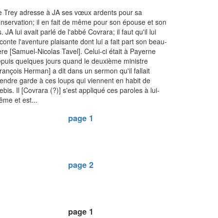
 Trey adresse à JA ses vœux ardents pour sa
nservation; il en fait de même pour son épouse et son
ls. JA lui avait parlé de l'abbé Covrara; il faut qu'il lui
conte l'aventure plaisante dont lui a fait part son beau-
ère [Samuel-Nicolas Tavel]. Celui-ci était à Payerne
puis quelques jours quand le deuxième ministre
rançois Herman] a dit dans un sermon qu'il fallait
endre garde à ces loups qui viennent en habit de
ebis. Il [Covrara (?)] s'est appliqué ces paroles à lui-
me et est...
page 1
page 2
page 1