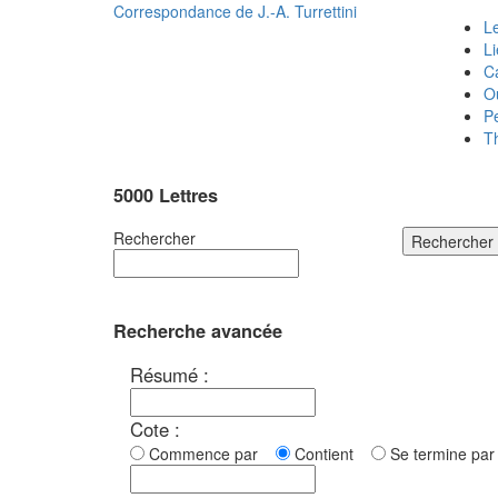
Correspondance de
J.-A. Turrettini
Le
L
C
O
P
T
5000 Lettres
Rechercher
Rechercher
Recherche avancée
Résumé :
Cote :
Commence par
Contient
Se termine p