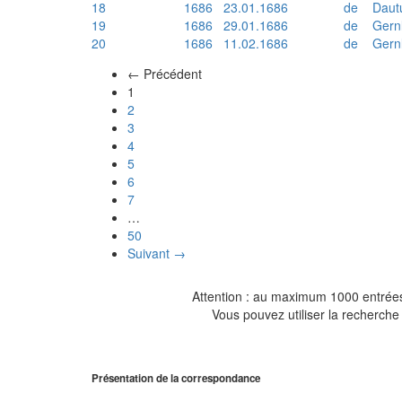
18
1686
23.01.1686
de
Daut
19
1686
29.01.1686
de
Gern
20
1686
11.02.1686
de
Gern
← Précédent
(actuel)
1
2
3
4
5
6
7
…
50
Suivant →
Attention : au maximum 1000 entrées 
Vous pouvez utiliser la recherche 
Présentation de la correspondance