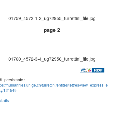
01759_4572-1-2_ug72955_turrettini_file.jpg
page 2
01760_4572-3-4_ug72956_turrettini_file.jpg
L persistante :
tps://humanities.unige.ch/turrettini/entites/lettres/view_express_e
ity/121549
tails