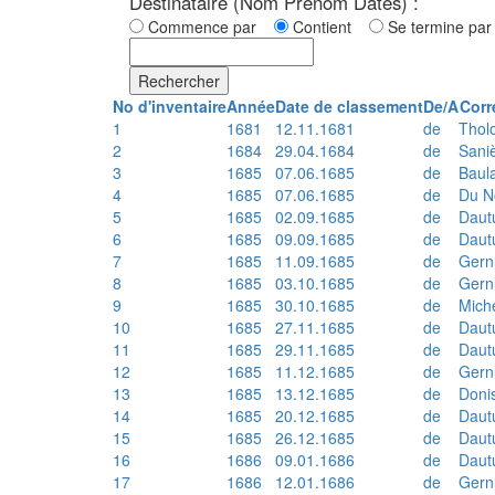
Destinataire (Nom Prénom Dates) :
Commence par
Contient
Se termine p
Rechercher
No d'inventaire
Année
Date de classement
De/A
Corr
1
1681
12.11.1681
de
Thol
2
1684
29.04.1684
de
Sani
3
1685
07.06.1685
de
Baul
4
1685
07.06.1685
de
Du N
5
1685
02.09.1685
de
Daut
6
1685
09.09.1685
de
Daut
7
1685
11.09.1685
de
Gern
8
1685
03.10.1685
de
Gern
9
1685
30.10.1685
de
Mich
10
1685
27.11.1685
de
Daut
11
1685
29.11.1685
de
Daut
12
1685
11.12.1685
de
Gern
13
1685
13.12.1685
de
Doni
14
1685
20.12.1685
de
Daut
15
1685
26.12.1685
de
Daut
16
1686
09.01.1686
de
Daut
17
1686
12.01.1686
de
Gern