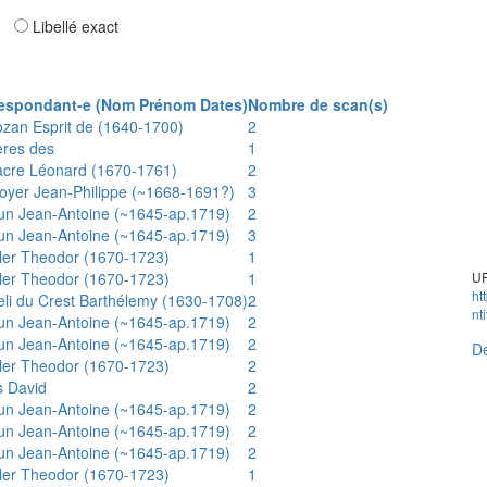
ar
Libellé exact
espondant-e (Nom Prénom Dates)
Nombre de scan(s)
ozan Esprit de (1640-1700)
2
ères des
1
acre Léonard (1670-1761)
2
oyer Jean-Philippe (~1668-1691?)
3
un Jean-Antoine (~1645-ap.1719)
2
un Jean-Antoine (~1645-ap.1719)
3
ler Theodor (1670-1723)
1
ler Theodor (1670-1723)
1
UR
ht
eli du Crest Barthélemy (1630-1708)
2
nt
un Jean-Antoine (~1645-ap.1719)
2
un Jean-Antoine (~1645-ap.1719)
2
Dé
ler Theodor (1670-1723)
2
s David
2
un Jean-Antoine (~1645-ap.1719)
2
un Jean-Antoine (~1645-ap.1719)
2
un Jean-Antoine (~1645-ap.1719)
2
ler Theodor (1670-1723)
1