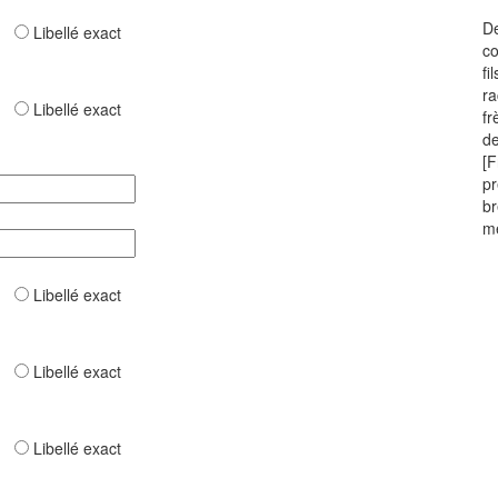
De
ar
Libellé exact
co
fi
ra
ar
Libellé exact
fr
de
[F
pr
br
mê
ar
Libellé exact
ar
Libellé exact
ar
Libellé exact