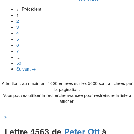
← Précédent
(actuel)
1
2
3
4
5
6
7
…
50
Suivant →
Attention : au maximum 1000 entrées sur les 5000 sont affichées par
la pagination.
Vous pouvez utiliser la recherche avancée pour restreindre la liste à
afficher.
Lettre 4563 de
Peter
Ott
à