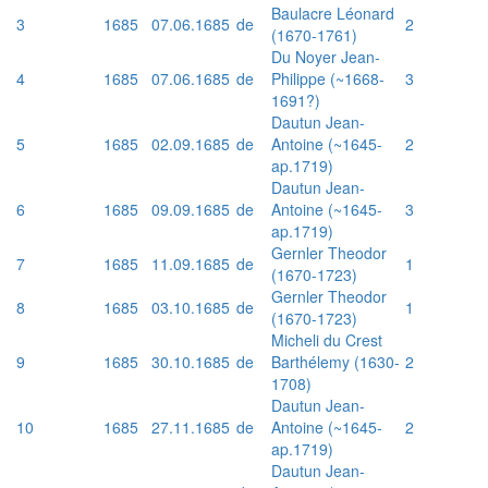
Baulacre Léonard
3
1685
07.06.1685
de
2
(1670-1761)
Du Noyer Jean-
4
1685
07.06.1685
de
Philippe (~1668-
3
1691?)
Dautun Jean-
5
1685
02.09.1685
de
Antoine (~1645-
2
ap.1719)
Dautun Jean-
6
1685
09.09.1685
de
Antoine (~1645-
3
ap.1719)
Gernler Theodor
7
1685
11.09.1685
de
1
(1670-1723)
Gernler Theodor
8
1685
03.10.1685
de
1
(1670-1723)
Micheli du Crest
9
1685
30.10.1685
de
Barthélemy (1630-
2
1708)
Dautun Jean-
10
1685
27.11.1685
de
Antoine (~1645-
2
ap.1719)
Dautun Jean-