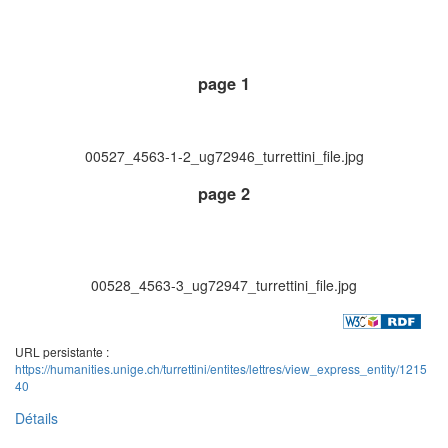
page 1
00527_4563-1-2_ug72946_turrettini_file.jpg
page 2
00528_4563-3_ug72947_turrettini_file.jpg
URL persistante :
https://humanities.unige.ch/turrettini/entites/lettres/view_express_entity/1215
40
Détails