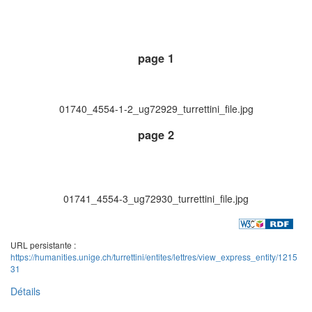
page 1
01740_4554-1-2_ug72929_turrettini_file.jpg
page 2
01741_4554-3_ug72930_turrettini_file.jpg
URL persistante :
https://humanities.unige.ch/turrettini/entites/lettres/view_express_entity/1215
31
Détails