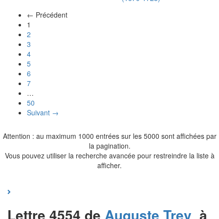
← Précédent
(actuel)
1
2
3
4
5
6
7
…
50
Suivant →
Attention : au maximum 1000 entrées sur les 5000 sont affichées par
la pagination.
Vous pouvez utiliser la recherche avancée pour restreindre la liste à
afficher.
Lettre 4554 de
Auguste
Trey
à