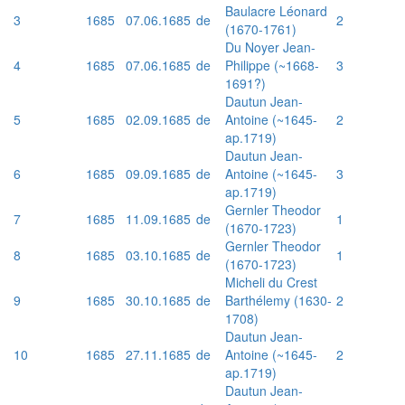
Baulacre Léonard
3
1685
07.06.1685
de
2
(1670-1761)
Du Noyer Jean-
4
1685
07.06.1685
de
Philippe (~1668-
3
1691?)
Dautun Jean-
5
1685
02.09.1685
de
Antoine (~1645-
2
ap.1719)
Dautun Jean-
6
1685
09.09.1685
de
Antoine (~1645-
3
ap.1719)
Gernler Theodor
7
1685
11.09.1685
de
1
(1670-1723)
Gernler Theodor
8
1685
03.10.1685
de
1
(1670-1723)
Micheli du Crest
9
1685
30.10.1685
de
Barthélemy (1630-
2
1708)
Dautun Jean-
10
1685
27.11.1685
de
Antoine (~1645-
2
ap.1719)
Dautun Jean-