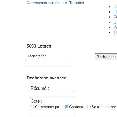
Correspondance de
J.-A. Turrettini
Le
L
C
O
P
T
5000 Lettres
Rechercher
Rechercher
Recherche avancée
Résumé :
Cote :
Commence par
Contient
Se termine p