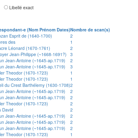
ar
Libellé exact
espondant-e (Nom Prénom Dates)
Nombre de scan(s)
ozan Esprit de (1640-1700)
2
ères des
1
acre Léonard (1670-1761)
2
oyer Jean-Philippe (~1668-1691?)
3
un Jean-Antoine (~1645-ap.1719)
2
un Jean-Antoine (~1645-ap.1719)
3
ler Theodor (1670-1723)
1
ler Theodor (1670-1723)
1
eli du Crest Barthélemy (1630-1708)
2
un Jean-Antoine (~1645-ap.1719)
2
un Jean-Antoine (~1645-ap.1719)
2
ler Theodor (1670-1723)
2
s David
2
un Jean-Antoine (~1645-ap.1719)
2
un Jean-Antoine (~1645-ap.1719)
2
un Jean-Antoine (~1645-ap.1719)
2
ler Theodor (1670-1723)
1