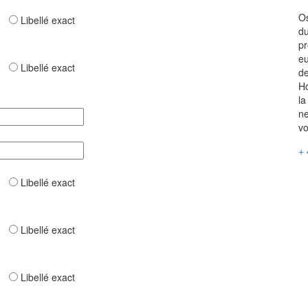
Os
ar
Libellé exact
du
pr
eu
ar
Libellé exact
de
Ho
la
ne
vo
+ 
ar
Libellé exact
ar
Libellé exact
ar
Libellé exact