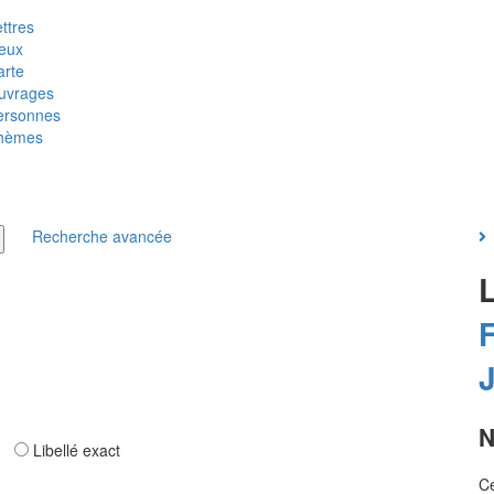
ttres
ieux
arte
uvrages
ersonnes
hèmes
Recherche avancée
F
N
ar
Libellé exact
Ce