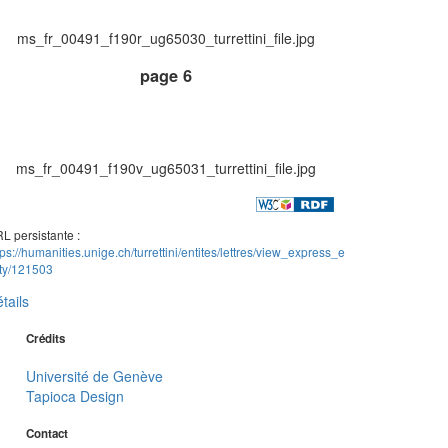
ms_fr_00491_f190r_ug65030_turrettini_file.jpg
page 6
ms_fr_00491_f190v_ug65031_turrettini_file.jpg
L persistante :
tps://humanities.unige.ch/turrettini/entites/lettres/view_express_e
ity/121503
tails
Crédits
Université de Genève
Tapioca Design
Contact