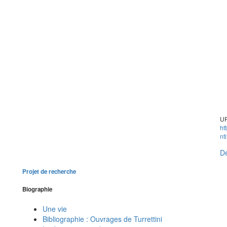
UR
ht
nt
Dé
Projet de recherche
Biographie
Une vie
Bibliographie : Ouvrages de Turrettini