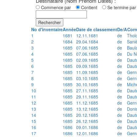
Destinataire (Nom Prénom Dates) :
Commence par
Contient
Se termine p
Rechercher
No d'inventaire
Année
Date de classement
De/A
Corr
1
1681
12.11.1681
de
Thol
2
1684
29.04.1684
de
Sani
3
1685
07.06.1685
de
Baul
4
1685
07.06.1685
de
Du N
5
1685
02.09.1685
de
Daut
6
1685
09.09.1685
de
Daut
7
1685
11.09.1685
de
Gern
8
1685
03.10.1685
de
Gern
9
1685
30.10.1685
de
Mich
10
1685
27.11.1685
de
Daut
11
1685
29.11.1685
de
Daut
12
1685
11.12.1685
de
Gern
13
1685
13.12.1685
de
Doni
14
1685
20.12.1685
de
Daut
15
1685
26.12.1685
de
Daut
16
1686
09.01.1686
de
Daut
17
1686
12.01.1686
de
Gern