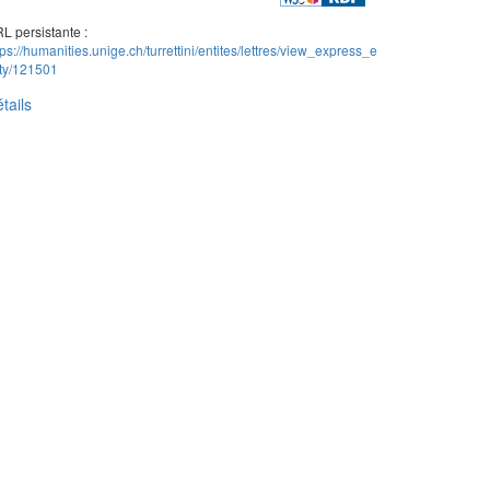
L persistante :
tps://humanities.unige.ch/turrettini/entites/lettres/view_express_e
ity/121501
tails