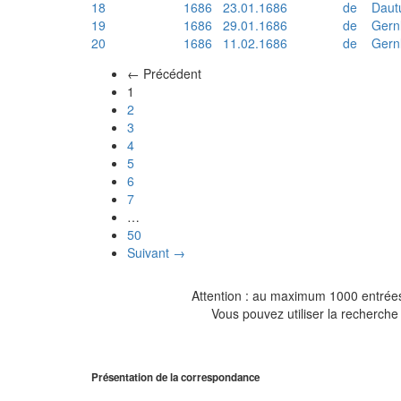
18
1686
23.01.1686
de
Daut
19
1686
29.01.1686
de
Gern
20
1686
11.02.1686
de
Gern
← Précédent
(actuel)
1
2
3
4
5
6
7
…
50
Suivant →
Attention : au maximum 1000 entrées 
Vous pouvez utiliser la recherche 
Présentation de la correspondance