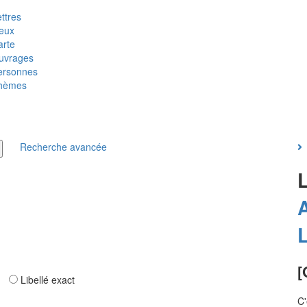
ttres
ieux
arte
uvrages
ersonnes
hèmes
Recherche avancée
[
ar
Libellé exact
C'