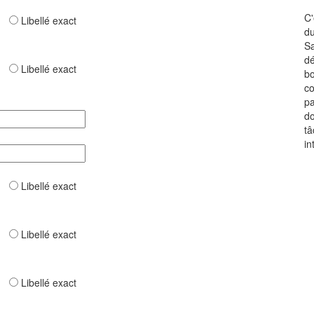
C'
ar
Libellé exact
du
Sa
dé
ar
Libellé exact
bo
co
pa
do
tâ
in
ar
Libellé exact
ar
Libellé exact
ar
Libellé exact