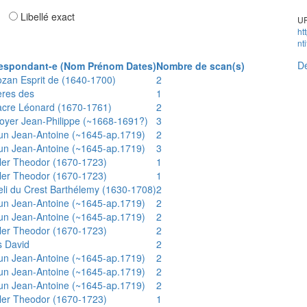
ar
Libellé exact
UR
ht
nt
Dé
espondant-e (Nom Prénom Dates)
Nombre de scan(s)
ozan Esprit de (1640-1700)
2
ères des
1
acre Léonard (1670-1761)
2
oyer Jean-Philippe (~1668-1691?)
3
un Jean-Antoine (~1645-ap.1719)
2
un Jean-Antoine (~1645-ap.1719)
3
ler Theodor (1670-1723)
1
ler Theodor (1670-1723)
1
eli du Crest Barthélemy (1630-1708)
2
un Jean-Antoine (~1645-ap.1719)
2
un Jean-Antoine (~1645-ap.1719)
2
ler Theodor (1670-1723)
2
s David
2
un Jean-Antoine (~1645-ap.1719)
2
un Jean-Antoine (~1645-ap.1719)
2
un Jean-Antoine (~1645-ap.1719)
2
ler Theodor (1670-1723)
1