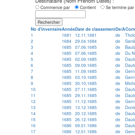
Destinataire (Nom Prénom Dates) :
Commence par
Contient
Se termine p
Rechercher
No d'inventaire
Année
Date de classement
De/A
Corr
1
1681
12.11.1681
de
Thol
2
1684
29.04.1684
de
Sani
3
1685
07.06.1685
de
Baul
4
1685
07.06.1685
de
Du N
5
1685
02.09.1685
de
Daut
6
1685
09.09.1685
de
Daut
7
1685
11.09.1685
de
Gern
8
1685
03.10.1685
de
Gern
9
1685
30.10.1685
de
Mich
10
1685
27.11.1685
de
Daut
11
1685
29.11.1685
de
Daut
12
1685
11.12.1685
de
Gern
13
1685
13.12.1685
de
Doni
14
1685
20.12.1685
de
Daut
15
1685
26.12.1685
de
Daut
16
1686
09.01.1686
de
Daut
17
1686
12.01.1686
de
Gern