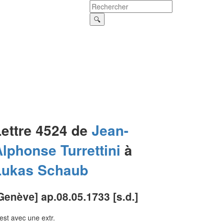
Lettre 4524 de
Jean-
Alphonse
Turrettini
à
Lukas
Schaub
Genève] ap.08.05.1733 [s.d.]
est avec une extr.