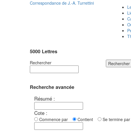
Correspondance de
J.-A. Turrettini
Le
L
C
O
P
T
5000 Lettres
Rechercher
Rechercher
Recherche avancée
Résumé :
Cote :
Commence par
Contient
Se termine p