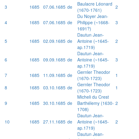
Baulacre Léonard
3
1685
07.06.1685
de
2
(1670-1761)
Du Noyer Jean-
4
1685
07.06.1685
de
Philippe (~1668-
3
1691?)
Dautun Jean-
5
1685
02.09.1685
de
Antoine (~1645-
2
ap.1719)
Dautun Jean-
6
1685
09.09.1685
de
Antoine (~1645-
3
ap.1719)
Gernler Theodor
7
1685
11.09.1685
de
1
(1670-1723)
Gernler Theodor
8
1685
03.10.1685
de
1
(1670-1723)
Micheli du Crest
9
1685
30.10.1685
de
Barthélemy (1630-
2
1708)
Dautun Jean-
10
1685
27.11.1685
de
Antoine (~1645-
2
ap.1719)
Dautun Jean-