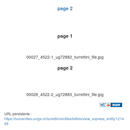
page 2
page 1
00027_4522-1_ug72882_turrettini_file.jpg
page 2
00028_4522-2_ug72883_turrettini_file.jpg
URL persistante :
https://humanities.unige.ch/turrettini/entites/lettres/view_express_entity/1214
99