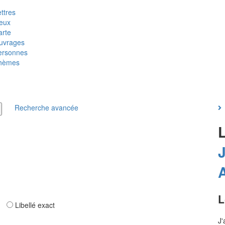
ttres
ieux
arte
uvrages
ersonnes
hèmes
Recherche avancée
L
ar
Libellé exact
J'