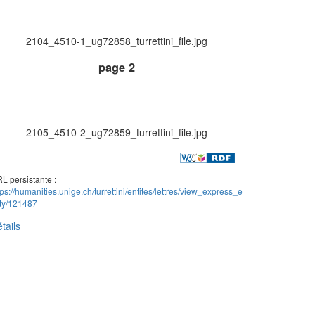
2104_4510-1_ug72858_turrettini_file.jpg
page 2
2105_4510-2_ug72859_turrettini_file.jpg
L persistante :
tps://humanities.unige.ch/turrettini/entites/lettres/view_express_e
ity/121487
tails