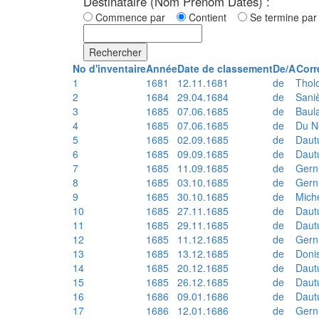
Destinataire (Nom Prénom Dates) :
Commence par
Contient
Se termine p
Rechercher
No d'inventaire
Année
Date de classement
De/A
Corr
1
1681
12.11.1681
de
Thol
2
1684
29.04.1684
de
Sani
3
1685
07.06.1685
de
Baul
4
1685
07.06.1685
de
Du N
5
1685
02.09.1685
de
Daut
6
1685
09.09.1685
de
Daut
7
1685
11.09.1685
de
Gern
8
1685
03.10.1685
de
Gern
9
1685
30.10.1685
de
Mich
10
1685
27.11.1685
de
Daut
11
1685
29.11.1685
de
Daut
12
1685
11.12.1685
de
Gern
13
1685
13.12.1685
de
Doni
14
1685
20.12.1685
de
Daut
15
1685
26.12.1685
de
Daut
16
1686
09.01.1686
de
Daut
17
1686
12.01.1686
de
Gern