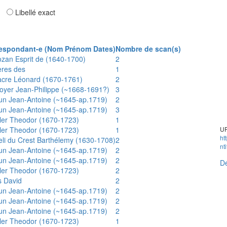
ar
Libellé exact
espondant-e (Nom Prénom Dates)
Nombre de scan(s)
ozan Esprit de (1640-1700)
2
ères des
1
acre Léonard (1670-1761)
2
oyer Jean-Philippe (~1668-1691?)
3
un Jean-Antoine (~1645-ap.1719)
2
un Jean-Antoine (~1645-ap.1719)
3
ler Theodor (1670-1723)
1
ler Theodor (1670-1723)
1
UR
ht
eli du Crest Barthélemy (1630-1708)
2
nt
un Jean-Antoine (~1645-ap.1719)
2
un Jean-Antoine (~1645-ap.1719)
2
Dé
ler Theodor (1670-1723)
2
s David
2
un Jean-Antoine (~1645-ap.1719)
2
un Jean-Antoine (~1645-ap.1719)
2
un Jean-Antoine (~1645-ap.1719)
2
ler Theodor (1670-1723)
1