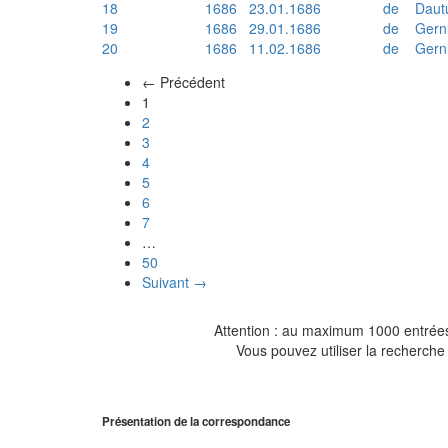
18
1686
23.01.1686
de
Daut
19
1686
29.01.1686
de
Gern
20
1686
11.02.1686
de
Gern
← Précédent
(actuel)
1
2
3
4
5
6
7
…
50
Suivant →
Attention : au maximum 1000 entrées 
Vous pouvez utiliser la recherche 
Présentation de la correspondance