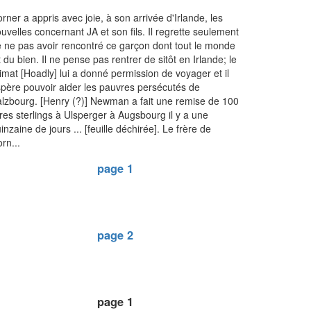
rner a appris avec joie, à son arrivée d'Irlande, les
uvelles concernant JA et son fils. Il regrette seulement
 ne pas avoir rencontré ce garçon dont tout le monde
t du bien. Il ne pense pas rentrer de sitôt en Irlande; le
imat [Hoadly] lui a donné permission de voyager et il
père pouvoir aider les pauvres persécutés de
lzbourg. [Henry (?)] Newman a fait une remise de 100
vres sterlings à Ulsperger à Augsbourg il y a une
inzaine de jours ... [feuille déchirée]. Le frère de
rn...
page 1
page 2
page 1