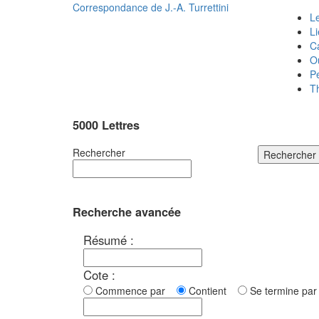
Correspondance de
J.-A. Turrettini
Le
L
C
O
P
T
5000 Lettres
Rechercher
Rechercher
Recherche avancée
Résumé :
Cote :
Commence par
Contient
Se termine p