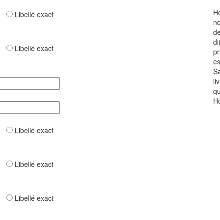
Ho
ar
Libellé exact
no
de
di
ar
Libellé exact
pr
es
Sa
li
qu
Ho
ar
Libellé exact
ar
Libellé exact
ar
Libellé exact