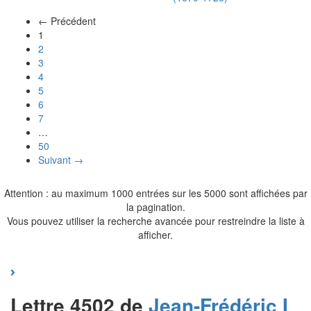
← Précédent
(actuel)
1
2
3
4
5
6
7
…
50
Suivant →
Attention : au maximum 1000 entrées sur les 5000 sont affichées par
la pagination.
Vous pouvez utiliser la recherche avancée pour restreindre la liste à
afficher.
Lettre 4502 de
Jean-Frédéric I