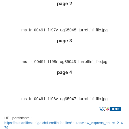
page 2
ms_fr_00491_f197v_ug65045_turrettini_file.jpg
page 3
ms_fr_00491_f198r_ug65046_turrettini_file.jpg
page 4
ms_fr_00491_f198v_ug65047_turrettini_file.jpg
URL persistante :
https://humanities.unige.ch/turrettini/entites/lettres/view_express_entity/1214
79