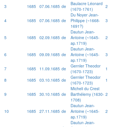
Baulacre Léonard
3
1685
07.06.1685
de
2
(1670-1761)
Du Noyer Jean-
4
1685
07.06.1685
de
Philippe (~1668-
3
1691?)
Dautun Jean-
5
1685
02.09.1685
de
Antoine (~1645-
2
ap.1719)
Dautun Jean-
6
1685
09.09.1685
de
Antoine (~1645-
3
ap.1719)
Gernler Theodor
7
1685
11.09.1685
de
1
(1670-1723)
Gernler Theodor
8
1685
03.10.1685
de
1
(1670-1723)
Micheli du Crest
9
1685
30.10.1685
de
Barthélemy (1630-
2
1708)
Dautun Jean-
10
1685
27.11.1685
de
Antoine (~1645-
2
ap.1719)
Dautun Jean-