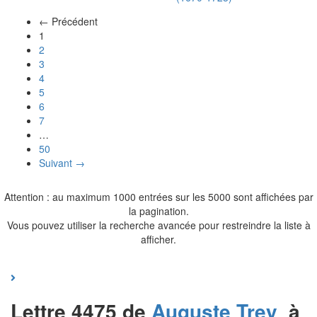
← Précédent
(actuel)
1
2
3
4
5
6
7
…
50
Suivant →
Attention : au maximum 1000 entrées sur les 5000 sont affichées par
la pagination.
Vous pouvez utiliser la recherche avancée pour restreindre la liste à
afficher.
Lettre 4475 de
Auguste
Trey
à