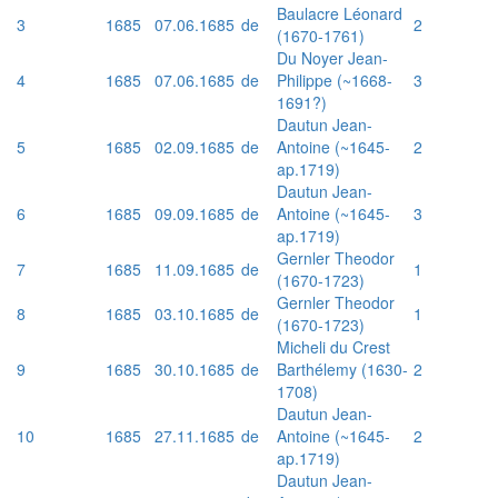
Baulacre Léonard
3
1685
07.06.1685
de
2
(1670-1761)
Du Noyer Jean-
4
1685
07.06.1685
de
Philippe (~1668-
3
1691?)
Dautun Jean-
5
1685
02.09.1685
de
Antoine (~1645-
2
ap.1719)
Dautun Jean-
6
1685
09.09.1685
de
Antoine (~1645-
3
ap.1719)
Gernler Theodor
7
1685
11.09.1685
de
1
(1670-1723)
Gernler Theodor
8
1685
03.10.1685
de
1
(1670-1723)
Micheli du Crest
9
1685
30.10.1685
de
Barthélemy (1630-
2
1708)
Dautun Jean-
10
1685
27.11.1685
de
Antoine (~1645-
2
ap.1719)
Dautun Jean-