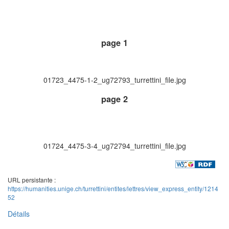
page 1
01723_4475-1-2_ug72793_turrettini_file.jpg
page 2
01724_4475-3-4_ug72794_turrettini_file.jpg
URL persistante :
https://humanities.unige.ch/turrettini/entites/lettres/view_express_entity/1214
52
Détails