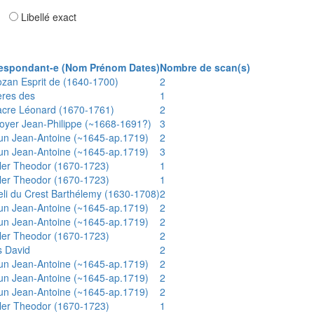
ar
Libellé exact
espondant-e (Nom Prénom Dates)
Nombre de scan(s)
ozan Esprit de (1640-1700)
2
ères des
1
acre Léonard (1670-1761)
2
oyer Jean-Philippe (~1668-1691?)
3
un Jean-Antoine (~1645-ap.1719)
2
un Jean-Antoine (~1645-ap.1719)
3
ler Theodor (1670-1723)
1
ler Theodor (1670-1723)
1
eli du Crest Barthélemy (1630-1708)
2
un Jean-Antoine (~1645-ap.1719)
2
un Jean-Antoine (~1645-ap.1719)
2
ler Theodor (1670-1723)
2
s David
2
un Jean-Antoine (~1645-ap.1719)
2
un Jean-Antoine (~1645-ap.1719)
2
un Jean-Antoine (~1645-ap.1719)
2
ler Theodor (1670-1723)
1