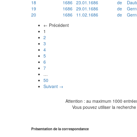
18
1686
23.01.1686
de
Daut
19
1686
29.01.1686
de
Gern
20
1686
11.02.1686
de
Gern
← Précédent
(actuel)
1
2
3
4
5
6
7
…
50
Suivant →
Attention : au maximum 1000 entrées 
Vous pouvez utiliser la recherche 
Présentation de la correspondance