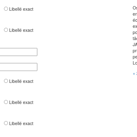
Os
ar
Libellé exact
en
éc
ex
ar
Libellé exact
po
tâ
JA
pr
pe
Lo
+ 
ar
Libellé exact
ar
Libellé exact
ar
Libellé exact