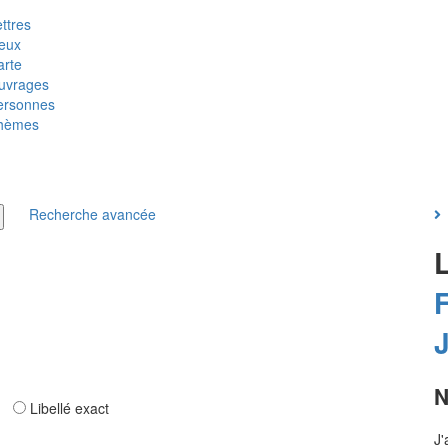
ttres
ieux
arte
uvrages
ersonnes
hèmes
Recherche avancée
F
N
ar
Libellé exact
J'