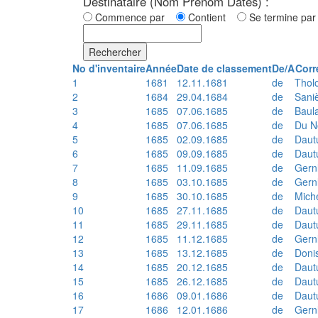
Destinataire (Nom Prénom Dates) :
Commence par
Contient
Se termine p
Rechercher
No d'inventaire
Année
Date de classement
De/A
Corr
1
1681
12.11.1681
de
Thol
2
1684
29.04.1684
de
Sani
3
1685
07.06.1685
de
Baul
4
1685
07.06.1685
de
Du N
5
1685
02.09.1685
de
Daut
6
1685
09.09.1685
de
Daut
7
1685
11.09.1685
de
Gern
8
1685
03.10.1685
de
Gern
9
1685
30.10.1685
de
Mich
10
1685
27.11.1685
de
Daut
11
1685
29.11.1685
de
Daut
12
1685
11.12.1685
de
Gern
13
1685
13.12.1685
de
Doni
14
1685
20.12.1685
de
Daut
15
1685
26.12.1685
de
Daut
16
1686
09.01.1686
de
Daut
17
1686
12.01.1686
de
Gern