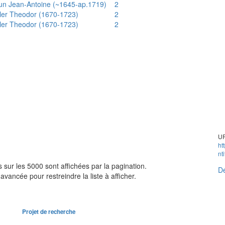
un Jean-Antoine (~1645-ap.1719)
2
ler Theodor (1670-1723)
2
ler Theodor (1670-1723)
2
UR
ht
nt
sur les 5000 sont affichées par la pagination.
Dé
avancée pour restreindre la liste à afficher.
Projet de recherche