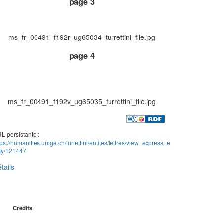
page 3
ms_fr_00491_f192r_ug65034_turrettini_file.jpg
page 4
ms_fr_00491_f192v_ug65035_turrettini_file.jpg
L persistante :
tps://humanities.unige.ch/turrettini/entites/lettres/view_express_e
ity/121447
tails
Crédits