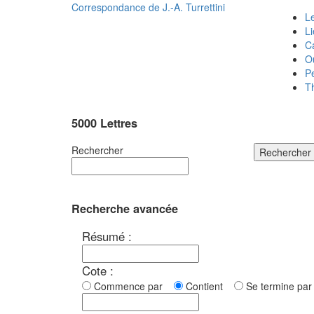
Correspondance de
J.-A. Turrettini
Le
L
C
O
P
T
5000 Lettres
Rechercher
Rechercher
Recherche avancée
Résumé :
Cote :
Commence par
Contient
Se termine p