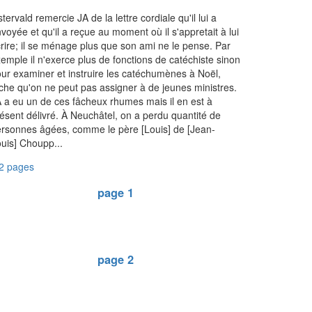
tervald remercie JA de la lettre cordiale qu'il lui a
voyée et qu'il a reçue au moment où il s'appretait à lui
rire; il se ménage plus que son ami ne le pense. Par
emple il n'exerce plus de fonctions de catéchiste sinon
ur examiner et instruire les catéchumènes à Noël,
che qu'on ne peut pas assigner à de jeunes ministres.
 a eu un de ces fâcheux rhumes mais il en est à
ésent délivré. À Neuchâtel, on a perdu quantité de
rsonnes âgées, comme le père [Louis] de [Jean-
uis] Choupp...
2 pages
page 1
page 2