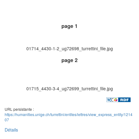
page 1
01714_4430-1-2_ug72698_turrettini_file.jpg
page 2
01715_4430-3-4_ug72699_turrettini_file.jpg
URL persistante :
https://humanities.unige.ch/turrettini/entites/lettres/view_express_entity/1214
07
Détails