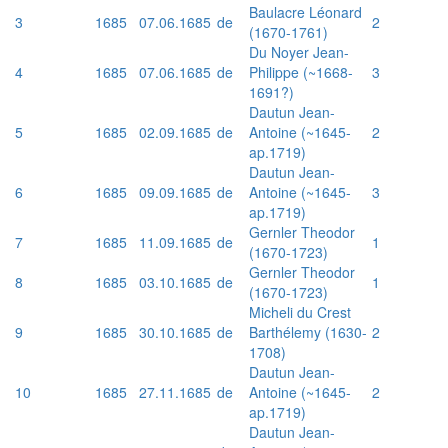
Baulacre Léonard
3
1685
07.06.1685
de
2
(1670-1761)
Du Noyer Jean-
4
1685
07.06.1685
de
Philippe (~1668-
3
1691?)
Dautun Jean-
5
1685
02.09.1685
de
Antoine (~1645-
2
ap.1719)
Dautun Jean-
6
1685
09.09.1685
de
Antoine (~1645-
3
ap.1719)
Gernler Theodor
7
1685
11.09.1685
de
1
(1670-1723)
Gernler Theodor
8
1685
03.10.1685
de
1
(1670-1723)
Micheli du Crest
9
1685
30.10.1685
de
Barthélemy (1630-
2
1708)
Dautun Jean-
10
1685
27.11.1685
de
Antoine (~1645-
2
ap.1719)
Dautun Jean-