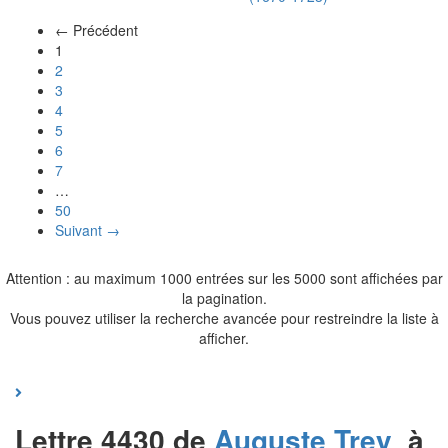
← Précédent
(actuel)
1
2
3
4
5
6
7
…
50
Suivant →
Attention : au maximum 1000 entrées sur les 5000 sont affichées par
la pagination.
Vous pouvez utiliser la recherche avancée pour restreindre la liste à
afficher.
Lettre 4430 de
Auguste
Trey
à