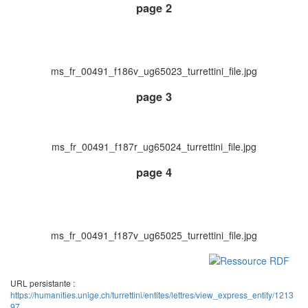
page 2
ms_fr_00491_f186v_ug65023_turrettini_file.jpg
page 3
ms_fr_00491_f187r_ug65024_turrettini_file.jpg
page 4
ms_fr_00491_f187v_ug65025_turrettini_file.jpg
URL persistante :
https://humanities.unige.ch/turrettini/entites/lettres/view_express_entity/1213
97