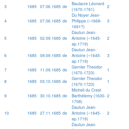
Baulacre Léonard
3
1685
07.06.1685
de
2
(1670-1761)
Du Noyer Jean-
4
1685
07.06.1685
de
Philippe (~1668-
3
1691?)
Dautun Jean-
5
1685
02.09.1685
de
Antoine (~1645-
2
ap.1719)
Dautun Jean-
6
1685
09.09.1685
de
Antoine (~1645-
3
ap.1719)
Gernler Theodor
7
1685
11.09.1685
de
1
(1670-1723)
Gernler Theodor
8
1685
03.10.1685
de
1
(1670-1723)
Micheli du Crest
9
1685
30.10.1685
de
Barthélemy (1630-
2
1708)
Dautun Jean-
10
1685
27.11.1685
de
Antoine (~1645-
2
ap.1719)
Dautun Jean-