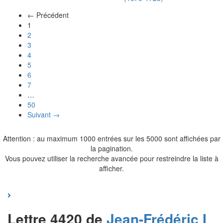
← Précédent
(actuel)
1
2
3
4
5
6
7
…
50
Suivant →
Attention : au maximum 1000 entrées sur les 5000 sont affichées par
la pagination.
Vous pouvez utiliser la recherche avancée pour restreindre la liste à
afficher.
Lettre 4420 de
Jean-Frédéric I