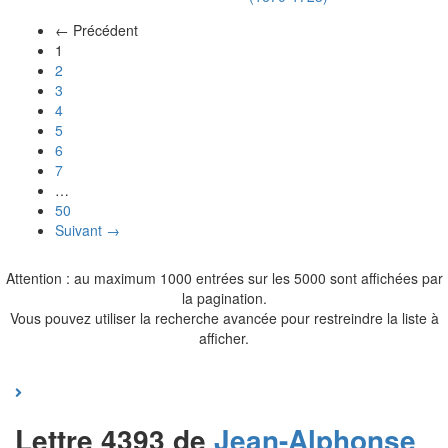
← Précédent
(actuel)
1
2
3
4
5
6
7
…
50
Suivant →
Attention : au maximum 1000 entrées sur les 5000 sont affichées par
la pagination.
Vous pouvez utiliser la recherche avancée pour restreindre la liste à
afficher.
Lettre 4393 de
Jean-Alphonse