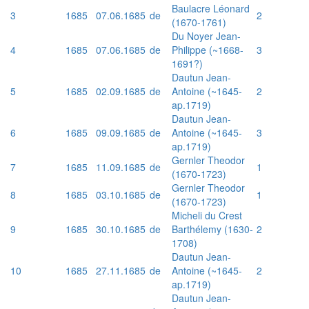
Baulacre Léonard
3
1685
07.06.1685
de
2
(1670-1761)
Du Noyer Jean-
4
1685
07.06.1685
de
Philippe (~1668-
3
1691?)
Dautun Jean-
5
1685
02.09.1685
de
Antoine (~1645-
2
ap.1719)
Dautun Jean-
6
1685
09.09.1685
de
Antoine (~1645-
3
ap.1719)
Gernler Theodor
7
1685
11.09.1685
de
1
(1670-1723)
Gernler Theodor
8
1685
03.10.1685
de
1
(1670-1723)
Micheli du Crest
9
1685
30.10.1685
de
Barthélemy (1630-
2
1708)
Dautun Jean-
10
1685
27.11.1685
de
Antoine (~1645-
2
ap.1719)
Dautun Jean-