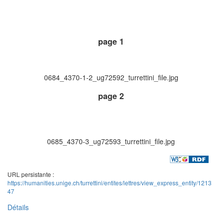
page 1
0684_4370-1-2_ug72592_turrettini_file.jpg
page 2
0685_4370-3_ug72593_turrettini_file.jpg
URL persistante :
https://humanities.unige.ch/turrettini/entites/lettres/view_express_entity/1213
47
Détails