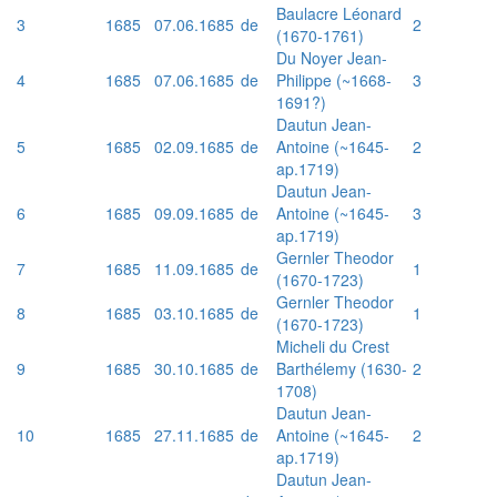
Baulacre Léonard
3
1685
07.06.1685
de
2
(1670-1761)
Du Noyer Jean-
4
1685
07.06.1685
de
Philippe (~1668-
3
1691?)
Dautun Jean-
5
1685
02.09.1685
de
Antoine (~1645-
2
ap.1719)
Dautun Jean-
6
1685
09.09.1685
de
Antoine (~1645-
3
ap.1719)
Gernler Theodor
7
1685
11.09.1685
de
1
(1670-1723)
Gernler Theodor
8
1685
03.10.1685
de
1
(1670-1723)
Micheli du Crest
9
1685
30.10.1685
de
Barthélemy (1630-
2
1708)
Dautun Jean-
10
1685
27.11.1685
de
Antoine (~1645-
2
ap.1719)
Dautun Jean-